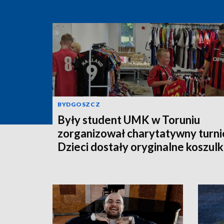
BYDGOSZCZ
Były student UMK w Toruniu
zorganizował charytatywny turnie
Dzieci dostały oryginalne koszulk
piłkarskie [zdjęcia]