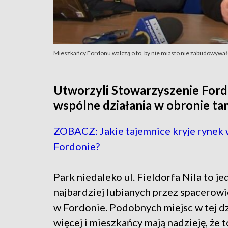
Mieszkańcy Fordonu walczą o to, by nie miasto nie zabudowywało
Utworzyli Stowarzyszenie Ford
wspólne działania w obronie t
ZOBACZ: Jakie tajemnice kryje rynek
Fordonie?
Park niedaleko ul. Fieldorfa Nila to je
najbardziej lubianych przez spacerow
w Fordonie. Podobnych miejsc w tej dz
więcej i mieszkańcy mają nadzieję, że t