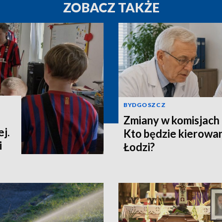
ZOBACZ TAKŻE
BYDGOSZCZ
Zmiany w komisjach 
j.
Kto będzie kierowa
i
Łodzi?