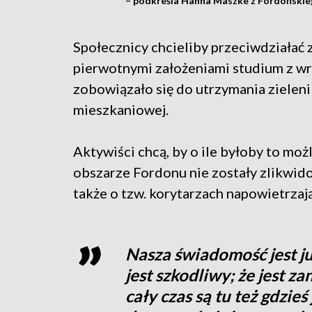
– podkreśla Hanna Maszke z Fordońskie
Społecznicy chcieliby przeciwdziałać
pierwotnymi założeniami studium z wr
zobowiązało się do utrzymania zielen
mieszkaniowej.
Aktywiści chcą, by o ile byłoby to możl
obszarze Fordonu nie zostały zlikwid
także o tzw. korytarzach napowietrzaj
Nasza świadomość jest ju
jest szkodliwy; że jest z
cały czas są tu też gdzieś 