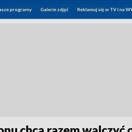
asze programy
Galerie zdjęć
Reklamuj się w TV i na
onu chcą razem walczyć 