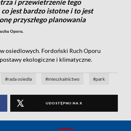
rza i przewietrzenie tego
co jest bardzo istotne i to jest
tronę przyszłego planowania
Ruchu Oporu.
ów osiedlowych. Fordoński Ruch Oporu
postawy ekologiczne i klimatyczne.
#rada osiedla
#mieszkalnictwo
#park
UDOSTĘPNIJ NA X