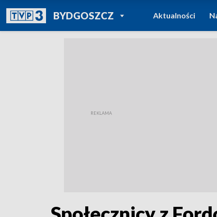
POWRÓT DO
BYDGOSZCZ
Aktualności
N
TVP REGIONY
Społecznicy z Ford