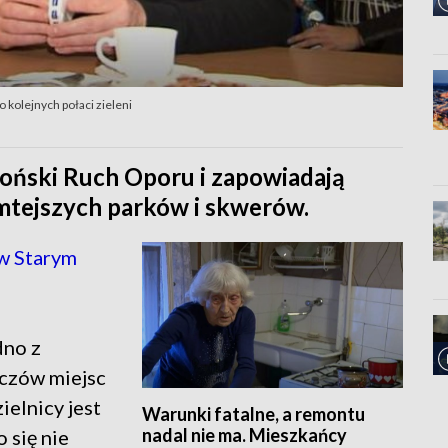
 kolejnych połaci zieleni
oński Ruch Oporu i zapowiadają
amtejszych parków i skwerów.
 w Starym
dno z
iczów miejsc
ielnicy jest
Warunki fatalne, a remontu
nadal nie ma. Mieszkańcy
o się nie