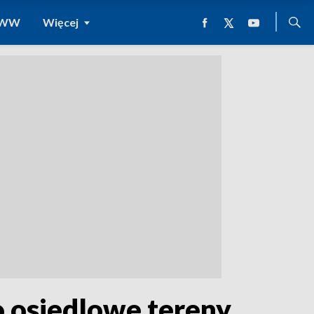
 WWW
Więcej
o osiedlowe tereny