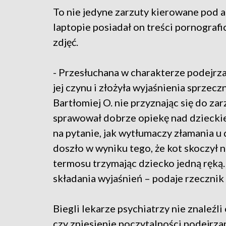
To nie jedyne zarzuty kierowane pod a
laptopie posiadał on treści pornograf
zdjęć.
- Przesłuchana w charakterze podejrza
jej czynu i złożyła wyjaśnienia sprzec
Bartłomiej O. nie przyznając się do z
sprawował dobrze opiekę nad dziecki
na pytanie, jak wytłumaczy złamania u 
doszło w wyniku tego, że kot skoczył n
termosu trzymając dziecko jedną ręką
składania wyjaśnień – podaje rzeczni
Biegli lekarze psychiatrzy nie znaleźl
czy zniesienie poczytalności podejrza