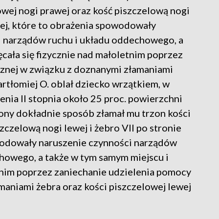
owej nogi prawej oraz kość piszczelową nogi
lnej, które to obrażenia spowodowały
– narządów ruchu i układu oddechowego, a
ęcała się fizycznie nad małoletnim poprzez
znej w związku z doznanymi złamaniami
artłomiej O. oblał dziecko wrzątkiem, w
nia II stopnia około 25 proc. powierzchni
lony dokładnie sposób złamał mu trzon kości
zczelową nogi lewej i żebro VII po stronie
owodowały naruszenie czynności narządów
chowego, a także w tym samym miejscu i
etnim poprzez zaniechanie udzielenia pomocy
aniami żebra oraz kości piszczelowej lewej