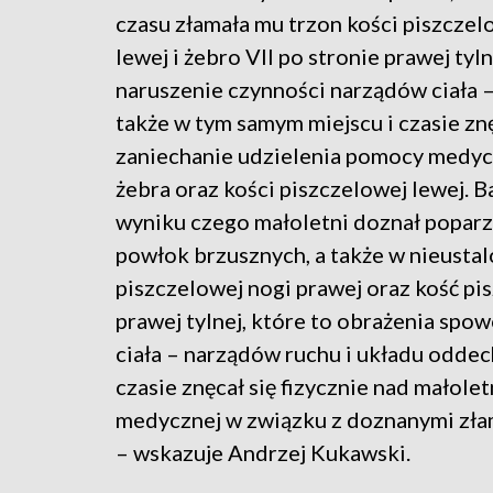
czasu złamała mu trzon kości piszczel
lewej i żebro VII po stronie prawej ty
naruszenie czynności narządów ciała 
także w tym samym miejscu i czasie zn
zaniechanie udzielenia pomocy medyc
żebra oraz kości piszczelowej lewej. B
wyniku czego małoletni doznał poparze
powłok brzusznych, a także w nieusta
piszczelowej nogi prawej oraz kość pis
prawej tylnej, które to obrażenia sp
ciała – narządów ruchu i układu odde
czasie znęcał się fizycznie nad małol
medycznej w związku z doznanymi złam
– wskazuje Andrzej Kukawski.