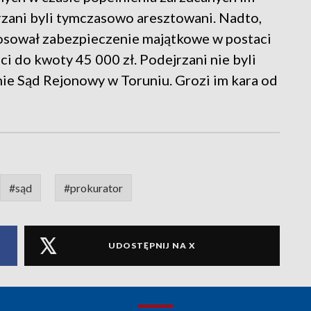
zani byli tymczasowo aresztowani. Nadto,
tosował zabezpieczenie majątkowe w postaci
 do kwoty 45 000 zł. Podejrzani nie byli
knie Sąd Rejonowy w Toruniu. Grozi im kara od
#sąd
#prokurator
UDOSTĘPNIJ NA X