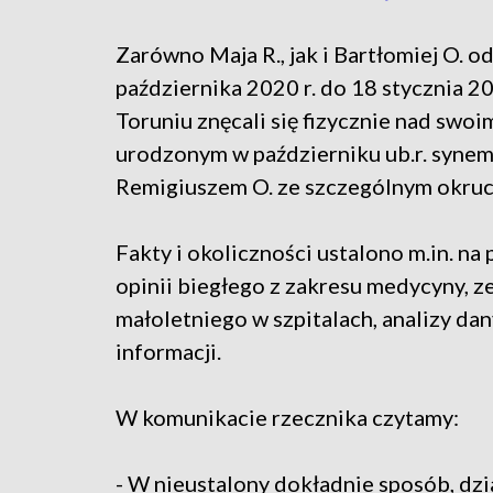
Zarówno Maja R., jak i Bartłomiej O. o
października 2020 r. do 18 stycznia 20
Toruniu znęcali się fizycznie nad swoi
urodzonym w październiku ub.r. syne
Remigiuszem O. ze szczególnym okru
Fakty i okoliczności ustalono m.in. na
opinii biegłego z zakresu medycyny, 
małoletniego w szpitalach, analizy d
informacji.
W komunikacie rzecznika czytamy:
- W nieustalony dokładnie sposób, dzia