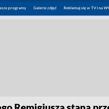
asze programy
Galerie zdjęć
Reklamuj się w TV i na
go Remigiusza staną prz