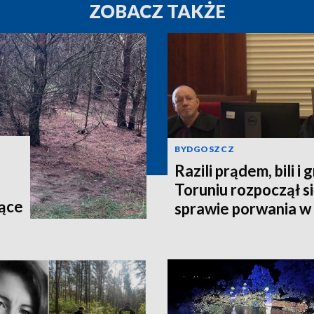
ZOBACZ TAKŻE
BYDGOSZCZ
Razili prądem, bili i 
Toruniu rozpoczął s
jące
sprawie porwania w
egu
y"