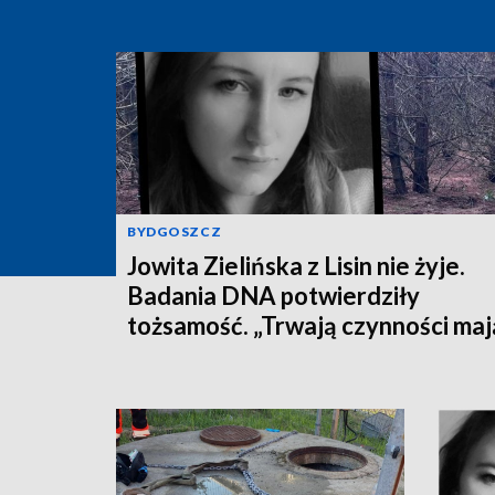
BYDGOSZCZ
Jowita Zielińska z Lisin nie żyje.
Badania DNA potwierdziły
tożsamość. „Trwają czynności ma
na celu zrekonstruowanie przebi
wydarzeń z dnia zaginięcia kobiet