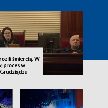
grozili śmiercią. W
ię proces w
 Grudziądzu