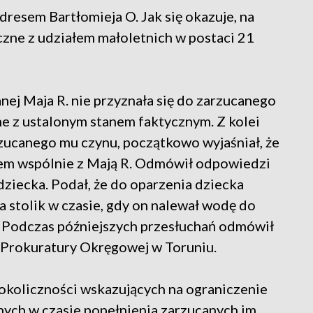
dresem Bartłomieja O. Jak się okazuje, na
iczne z udziałem małoletnich w postaci 21
nej Maja R. nie przyznała się do zarzucanego
zne z ustalonym stanem faktycznym. Z kolei
arzucanego mu czynu, początkowo wyjaśniał, że
em wspólnie z Mają R. Odmówił odpowiedzi
dziecka. Podał, że do oparzenia dziecka
a stolik w czasie, gdy on nalewał wodę do
. Podczas późniejszych przesłuchań odmówił
k Prokuratury Okręgowej w Toruniu.
i okoliczności wskazujących na ograniczenie
nych w czasie popełnienia zarzucanych im