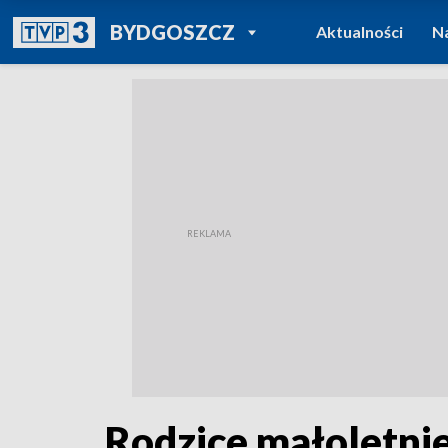
POWRÓT DO
BYDGOSZCZ
Aktualności
N
TVP REGIONY
Rodzice małoletnie