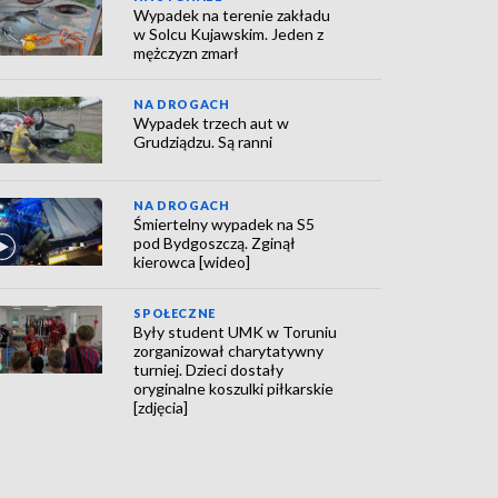
Wypadek na terenie zakładu
w Solcu Kujawskim. Jeden z
mężczyzn zmarł
NA DROGACH
Wypadek trzech aut w
Grudziądzu. Są ranni
NA DROGACH
Śmiertelny wypadek na S5
pod Bydgoszczą. Zginął
kierowca [wideo]
SPOŁECZNE
Były student UMK w Toruniu
zorganizował charytatywny
turniej. Dzieci dostały
oryginalne koszulki piłkarskie
[zdjęcia]