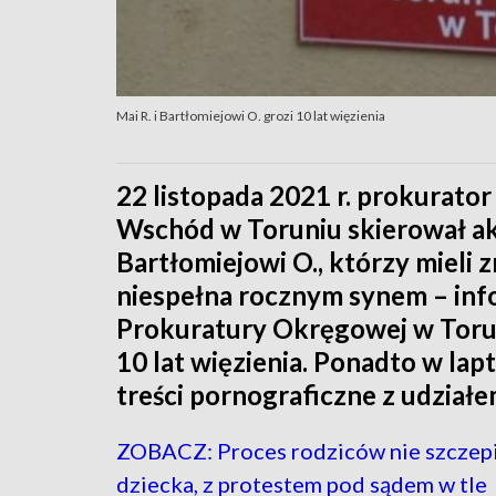
Mai R. i Bartłomiejowi O. grozi 10 lat więzienia
22 listopada 2021 r. prokurato
Wschód w Toruniu skierował ak
Bartłomiejowi O., którzy mieli 
niespełna rocznym synem – inf
Prokuratury Okręgowej w Torun
10 lat więzienia. Ponadto w la
treści pornograficzne z udziałe
ZOBACZ: Proces rodziców nie szczep
dziecka, z protestem pod sądem w tle