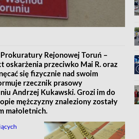
r Prokuratury Rejonowej Toruń –
t oskarżenia przeciwko Mai R. oraz
znęcać się fizycznie nad swoim
ormuje rzecznik prasowy
iu Andrzej Kukawski. Grozi im do
ptopie mężczyzny znaleziony zostały
m małoletnich.
iących