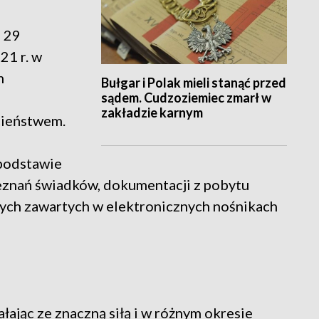
d 29
21 r. w
m
Bułgar i Polak mieli stanąć przed
sądem. Cudzoziemiec zmarł w
m
zakładzie karnym
cieństwem.
 podstawie
zeznań świadków, dokumentacji z pobytu
anych zawartych w elektronicznych nośnikach
łając ze znaczną siłą i w różnym okresie