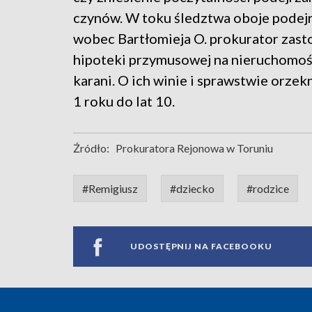
czynów. W toku śledztwa oboje podejr
wobec Bartłomieja O. prokurator zas
hipoteki przymusowej na nieruchomości
karani. O ich winie i sprawstwie orze
1 roku do lat 10.
Źródło:
Prokuratora Rejonowa w Toruniu
#Remigiusz
#dziecko
#rodzice
UDOSTĘPNIJ NA FACEBOOKU