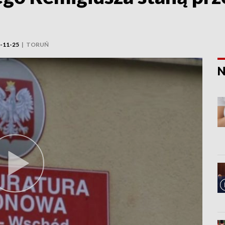
-11-25
|
TORUŃ
N