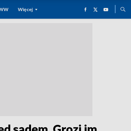
 WWW
Więcej
ed sądem. Grozi im