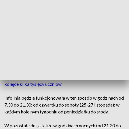
Do każdego, kto zadzwoni pod bezpłatny numer 989 i wyrazi
zgodę na kontakt, konsultanci oddzwonią w najbliższym
możliwym terminie (w godzinach 7.30 do 21.30) i
zaproponują dogodny dla klienta termin szczepienia
przeciwko COVID-19.
„W tym czasie, ze względu na zwiększenie obsługi zapisów
na szczepienie, konsultanci będą w ograniczonym stopniu
udzielali ogólnej informacji o szczepieniach." - czytamy na
stronie Narodowego Funduszu Zdrowia.
ZOBACZ: COVID-19: Już szczepią w szkołach regionu. W
kolejce kilka tysięcy uczniów
Infolinia będzie funkcjonowała w ten sposób w godzinach od
7.30 do 21.30: od czwartku do soboty (25-27 listopada); w
każdym kolejnym tygodniu od poniedziałku do środy.
W pozostałe dni, a także w godzinach nocnych (od 21.30 do