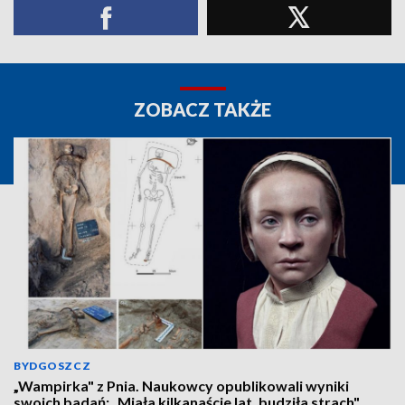
ZOBACZ TAKŻE
BYDGOSZCZ
„Wampirka" z Pnia. Naukowcy opublikowali wyniki
swoich badań: „Miała kilkanaście lat, budziła strach"