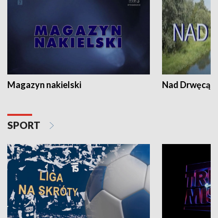
Magazyn nakielski
Nad Drwęcą
SPORT