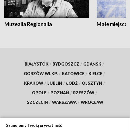
Muzealia Regionalia
Małe miejscow
BIAŁYSTOK
/
BYDGOSZCZ
/
GDAŃSK
/
GORZÓW WLKP.
/
KATOWICE
/
KIELCE
/
KRAKÓW
/
LUBLIN
/
ŁÓDŹ
/
OLSZTYN
/
OPOLE
/
POZNAŃ
/
RZESZÓW
/
SZCZECIN
/
WARSZAWA
/
WROCŁAW
Szanujemy Twoją prywatność
Dołącz do nas: