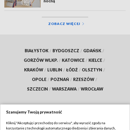
nocną
ZOBACZ WIĘCEJ
BIAŁYSTOK
/
BYDGOSZCZ
/
GDAŃSK
/
GORZÓW WLKP.
/
KATOWICE
/
KIELCE
/
KRAKÓW
/
LUBLIN
/
ŁÓDŹ
/
OLSZTYN
/
OPOLE
/
POZNAŃ
/
RZESZÓW
/
SZCZECIN
/
WARSZAWA
/
WROCŁAW
Szanujemy Twoją prywatność
Dołącz do nas:
Kliknij "Akceptuję i przechodzę do serwisu", aby wyrazić zgody na
korzystanie z technologii automatycznego śledzenia i zbierania danych,
TVP