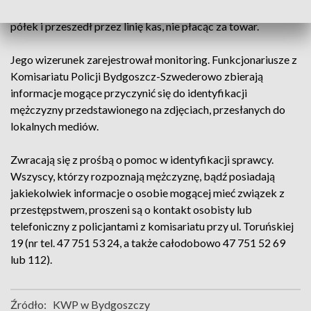
sprawca, wykorzystując nieuwagę obsługi sklepu, zabrał je z
półek i przeszedł przez linię kas, nie płacąc za towar.
Jego wizerunek zarejestrował monitoring. Funkcjonariusze z
Komisariatu Policji Bydgoszcz-Szwederowo zbierają
informacje mogące przyczynić się do identyfikacji
mężczyzny przedstawionego na zdjęciach, przesłanych do
lokalnych mediów.
Zwracają się z prośbą o pomoc w identyfikacji sprawcy.
Wszyscy, którzy rozpoznają mężczyznę, bądź posiadają
jakiekolwiek informacje o osobie mogącej mieć związek z
przestępstwem, proszeni są o kontakt osobisty lub
telefoniczny z policjantami z komisariatu przy ul. Toruńskiej
19 (nr tel. 47 751 53 24, a także całodobowo 47 751 52 69
lub 112).
Źródło:
KWP w Bydgoszczy