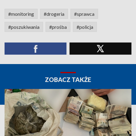
#monitoring
#drogeria
#sprawca
#poszukiwania
#prośba
#policja
ZOBACZ TAKŻE