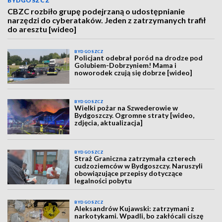
BYDGOSZCZ
CBZC rozbiło grupę podejrzaną o udostępnianie
narzędzi do cyberataków. Jeden z zatrzymanych trafił
do aresztu [wideo]
BYDGOSZCZ
Policjant odebrał poród na drodze pod
Golubiem-Dobrzyniem! Mama i
noworodek czują się dobrze [wideo]
BYDGOSZCZ
Wielki pożar na Szwederowie w
Bydgoszczy. Ogromne straty [wideo,
zdjęcia, aktualizacja]
BYDGOSZCZ
Straż Graniczna zatrzymała czterech
cudzoziemców w Bydgoszczy. Naruszyli
obowiązujące przepisy dotyczące
legalności pobytu
BYDGOSZCZ
Aleksandrów Kujawski: zatrzymani z
narkotykami. Wpadli, bo zakłócali ciszę