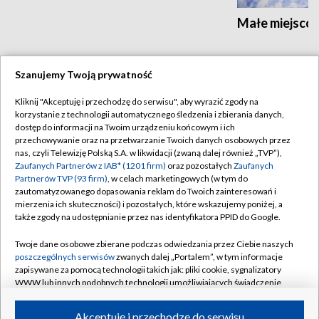
Małe miejscow
Szanujemy Twoją prywatność
Kliknij "Akceptuję i przechodzę do serwisu", aby wyrazić zgody na
BIAŁYSTOK
/
BYDGOSZCZ
/
GDAŃSK
/
korzystanie z technologii automatycznego śledzenia i zbierania danych,
dostęp do informacji na Twoim urządzeniu końcowym i ich
GORZÓW WLKP.
/
KATOWICE
/
KIELCE
/
przechowywanie oraz na przetwarzanie Twoich danych osobowych przez
KRAKÓW
/
LUBLIN
/
ŁÓDŹ
/
OLSZTYN
/
nas, czyli Telewizję Polską S.A. w likwidacji (zwaną dalej również „TVP”),
Zaufanych Partnerów z IAB* (1201 firm)
oraz pozostałych
Zaufanych
OPOLE
/
POZNAŃ
/
RZESZÓW
/
Partnerów TVP (93 firm)
, w celach marketingowych (w tym do
zautomatyzowanego dopasowania reklam do Twoich zainteresowań i
SZCZECIN
/
WARSZAWA
/
WROCŁAW
mierzenia ich skuteczności) i pozostałych, które wskazujemy poniżej, a
także zgody na udostępnianie przez nas identyfikatora PPID do Google.
Twoje dane osobowe zbierane podczas odwiedzania przez Ciebie naszych
poszczególnych serwisów
zwanych dalej „Portalem”, w tym informacje
Dołącz do nas:
zapisywane za pomocą technologii takich jak: pliki cookie, sygnalizatory
WWW lub innych podobnych technologii umożliwiających świadczenie
dopasowanych i bezpiecznych usług, personalizację treści oraz reklam,
TVP
udostępnianie funkcji mediów społecznościowych oraz analizowanie
Akceptuję i przechodzę do serwisu