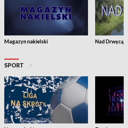
Magazyn nakielski
Nad Drwęcą
SPORT