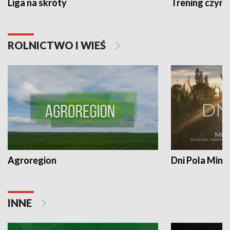
Liga na skróty
Trening czyni 
ROLNICTWO I WIEŚ
Agroregion
Dni Pola Min
INNE