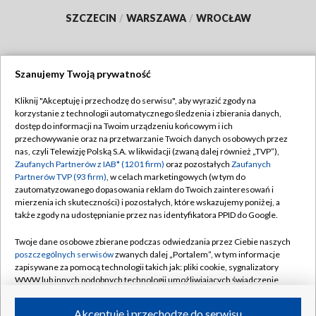
SZCZECIN
/
WARSZAWA
/
WROCŁAW
Szanujemy Twoją prywatność
Dołącz do nas:
Kliknij "Akceptuję i przechodzę do serwisu", aby wyrazić zgody na
korzystanie z technologii automatycznego śledzenia i zbierania danych,
TVP
dostęp do informacji na Twoim urządzeniu końcowym i ich
Abonament TVP
przechowywanie oraz na przetwarzanie Twoich danych osobowych przez
Regulamin TVP
nas, czyli Telewizję Polską S.A. w likwidacji (zwaną dalej również „TVP”),
Emisja w TVP
Polityka prywatności
Zaufanych Partnerów z IAB* (1201 firm)
oraz pozostałych
Zaufanych
Partnerów TVP (93 firm)
, w celach marketingowych (w tym do
Centrum informacji TVP
Moje zgody
zautomatyzowanego dopasowania reklam do Twoich zainteresowań i
mierzenia ich skuteczności) i pozostałych, które wskazujemy poniżej, a
Naziemna Telewizja Cyfrowa
Pomoc
także zgody na udostępnianie przez nas identyfikatora PPID do Google.
Sklep TVP
Biuro reklamy
Twoje dane osobowe zbierane podczas odwiedzania przez Ciebie naszych
Rada Programowa
Kontakt
poszczególnych serwisów
zwanych dalej „Portalem”, w tym informacje
zapisywane za pomocą technologii takich jak: pliki cookie, sygnalizatory
System NOS
WWW lub innych podobnych technologii umożliwiających świadczenie
dopasowanych i bezpiecznych usług, personalizację treści oraz reklam,
Informacje o nadawcy
Kanały
udostępnianie funkcji mediów społecznościowych oraz analizowanie
Akceptuję i przechodzę do serwisu