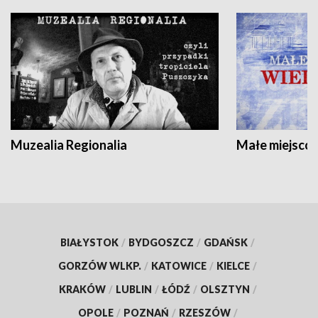
Muzealia Regionalia
Małe miejscow
BIAŁYSTOK
/
BYDGOSZCZ
/
GDAŃSK
/
GORZÓW WLKP.
/
KATOWICE
/
KIELCE
/
KRAKÓW
/
LUBLIN
/
ŁÓDŹ
/
OLSZTYN
/
OPOLE
/
POZNAŃ
/
RZESZÓW
/