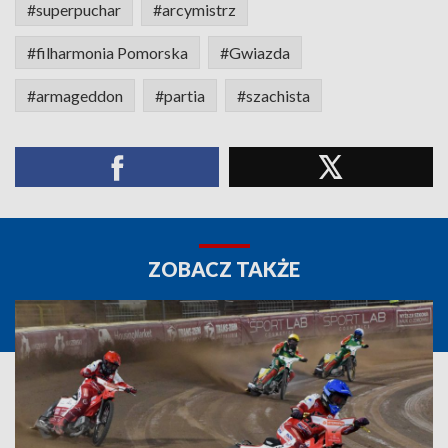
#superpuchar
#arcymistrz
#filharmonia Pomorska
#Gwiazda
#armageddon
#partia
#szachista
ZOBACZ TAKŻE