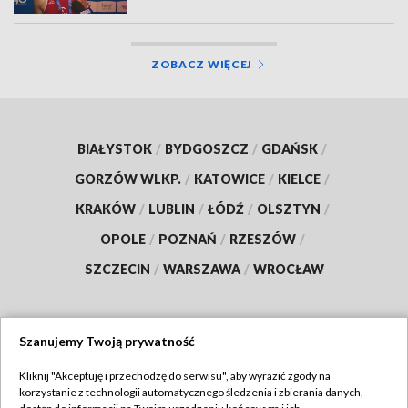
ZOBACZ WIĘCEJ
BIAŁYSTOK
/
BYDGOSZCZ
/
GDAŃSK
/
GORZÓW WLKP.
/
KATOWICE
/
KIELCE
/
KRAKÓW
/
LUBLIN
/
ŁÓDŹ
/
OLSZTYN
/
OPOLE
/
POZNAŃ
/
RZESZÓW
/
SZCZECIN
/
WARSZAWA
/
WROCŁAW
Szanujemy Twoją prywatność
Dołącz do nas:
Kliknij "Akceptuję i przechodzę do serwisu", aby wyrazić zgody na
korzystanie z technologii automatycznego śledzenia i zbierania danych,
TVP