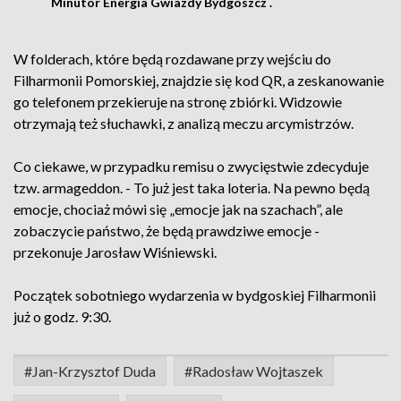
Minutor Energia Gwiazdy Bydgoszcz .
W folderach, które będą rozdawane przy wejściu do
Filharmonii Pomorskiej, znajdzie się kod QR, a zeskanowanie
go telefonem przekieruje na stronę zbiórki. Widzowie
otrzymają też słuchawki, z analizą meczu arcymistrzów.
Co ciekawe, w przypadku remisu o zwycięstwie zdecyduje
tzw. armageddon. - To już jest taka loteria. Na pewno będą
emocje, chociaż mówi się „emocje jak na szachach”, ale
zobaczycie państwo, że będą prawdziwe emocje -
przekonuje Jarosław Wiśniewski.
Początek sobotniego wydarzenia w bydgoskiej Filharmonii
już o godz. 9:30.
#Jan-Krzysztof Duda
#Radosław Wojtaszek