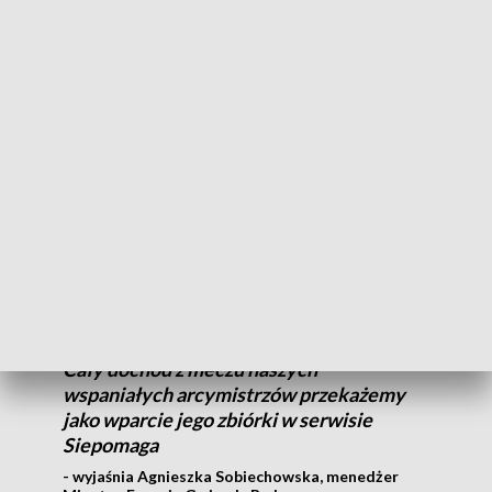
było. Jak najbardziej więc zapraszam w
imieniu swoim i organizatorów na to to
dość niecodzienne wydarzenie: nr 1
polskich szachów zagra z nr 2
- mówi Jarosław Wiśniewski.
Mecz będzie miał dodatkowy, szczytny cel.
Jako lub sportowy postanowiliśmy
wesprzeć sportowca w potrzebie, jakim
jest Piotrek. Piotrek ma 14 lat, choruje na
nowotwór złośliwy kości udowej lewej.
Cały dochód z meczu naszych
wspaniałych arcymistrzów przekażemy
jako wparcie jego zbiórki w serwisie
Siepomaga
- wyjaśnia Agnieszka Sobiechowska, menedżer