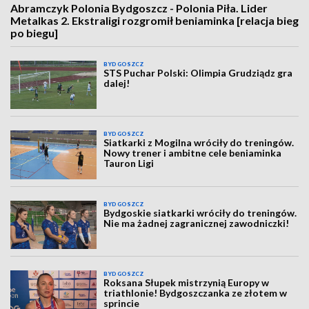
Abramczyk Polonia Bydgoszcz - Polonia Piła. Lider
Metalkas 2. Ekstraligi rozgromił beniaminka [relacja bieg
po biegu]
BYDGOSZCZ
STS Puchar Polski: Olimpia Grudziądz gra
dalej!
BYDGOSZCZ
Siatkarki z Mogilna wróciły do treningów.
Nowy trener i ambitne cele beniaminka
Tauron Ligi
BYDGOSZCZ
Bydgoskie siatkarki wróciły do treningów.
Nie ma żadnej zagranicznej zawodniczki!
BYDGOSZCZ
Roksana Słupek mistrzynią Europy w
triathlonie! Bydgoszczanka ze złotem w
sprincie