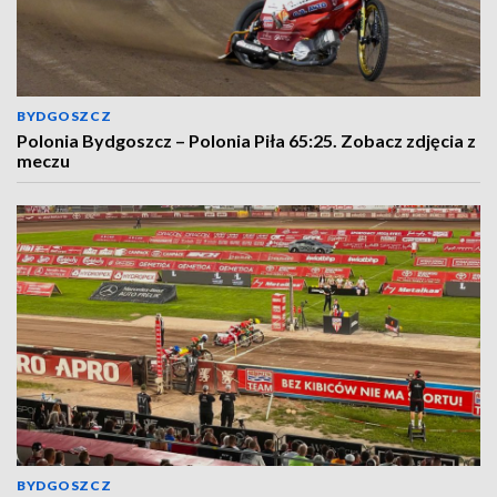
BYDGOSZCZ
Polonia Bydgoszcz – Polonia Piła 65:25. Zobacz zdjęcia z
meczu
BYDGOSZCZ