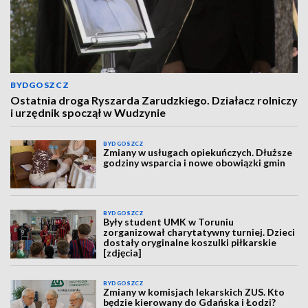
BYDGOSZCZ
Ostatnia droga Ryszarda Zarudzkiego. Działacz rolniczy
i urzędnik spoczął w Wudzynie
BYDGOSZCZ
Zmiany w usługach opiekuńczych. Dłuższe
godziny wsparcia i nowe obowiązki gmin
BYDGOSZCZ
Były student UMK w Toruniu
zorganizował charytatywny turniej. Dzieci
dostały oryginalne koszulki piłkarskie
[zdjęcia]
BYDGOSZCZ
Zmiany w komisjach lekarskich ZUS. Kto
będzie kierowany do Gdańska i Łodzi?