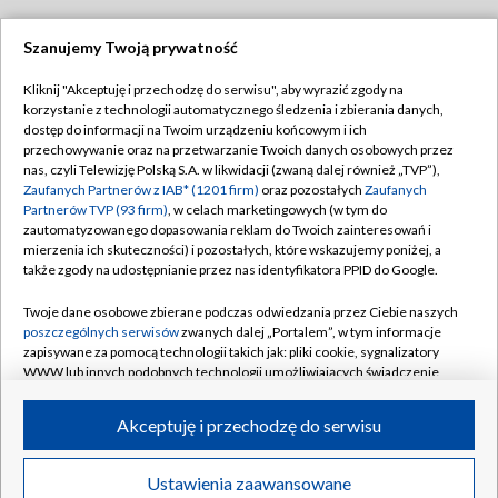
Szanujemy Twoją prywatność
Dołącz do nas:
Kliknij "Akceptuję i przechodzę do serwisu", aby wyrazić zgody na
korzystanie z technologii automatycznego śledzenia i zbierania danych,
TVP
dostęp do informacji na Twoim urządzeniu końcowym i ich
Abonament TVP
przechowywanie oraz na przetwarzanie Twoich danych osobowych przez
Regulamin TVP
nas, czyli Telewizję Polską S.A. w likwidacji (zwaną dalej również „TVP”),
Emisja w TVP
Polityka prywatności
Zaufanych Partnerów z IAB* (1201 firm)
oraz pozostałych
Zaufanych
Partnerów TVP (93 firm)
, w celach marketingowych (w tym do
Centrum informacji TVP
Moje zgody
zautomatyzowanego dopasowania reklam do Twoich zainteresowań i
mierzenia ich skuteczności) i pozostałych, które wskazujemy poniżej, a
Naziemna Telewizja Cyfrowa
Pomoc
także zgody na udostępnianie przez nas identyfikatora PPID do Google.
Sklep TVP
Biuro reklamy
Twoje dane osobowe zbierane podczas odwiedzania przez Ciebie naszych
Rada Programowa
Kontakt
poszczególnych serwisów
zwanych dalej „Portalem”, w tym informacje
zapisywane za pomocą technologii takich jak: pliki cookie, sygnalizatory
System NOS
WWW lub innych podobnych technologii umożliwiających świadczenie
dopasowanych i bezpiecznych usług, personalizację treści oraz reklam,
Informacje o nadawcy
Kanały
udostępnianie funkcji mediów społecznościowych oraz analizowanie
Akceptuję i przechodzę do serwisu
ruchu w Internecie.
Program dla prasy
©2026 Telewizja Polska S.A. w likwidacji
Biuro Reklamy
Twoje dane osobowe zbierane podczas odwiedzania przez Ciebie
Ustawienia zaawansowane
poszczególnych serwisów
na Portalu, takie jak adresy IP, identyfikatory