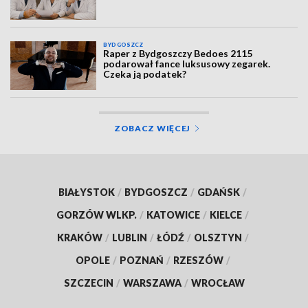
BYDGOSZCZ
Raper z Bydgoszczy Bedoes 2115
podarował fance luksusowy zegarek.
Czeka ją podatek?
ZOBACZ WIĘCEJ
BIAŁYSTOK
/
BYDGOSZCZ
/
GDAŃSK
/
GORZÓW WLKP.
/
KATOWICE
/
KIELCE
/
KRAKÓW
/
LUBLIN
/
ŁÓDŹ
/
OLSZTYN
/
OPOLE
/
POZNAŃ
/
RZESZÓW
/
SZCZECIN
/
WARSZAWA
/
WROCŁAW