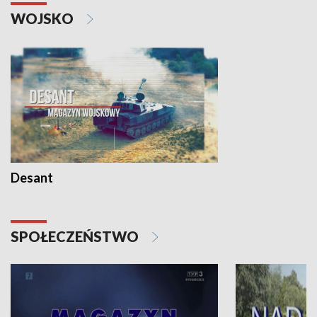
WOJSKO
Desant
SPOŁECZEŃSTWO