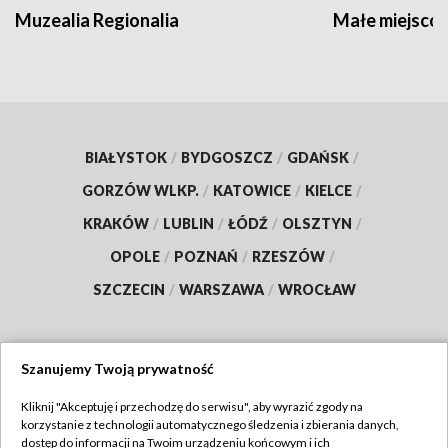
Muzealia Regionalia
Małe miejscow
BIAŁYSTOK
/
BYDGOSZCZ
/
GDAŃSK
/
GORZÓW WLKP.
/
KATOWICE
/
KIELCE
/
KRAKÓW
/
LUBLIN
/
ŁÓDŹ
/
OLSZTYN
/
OPOLE
/
POZNAŃ
/
RZESZÓW
/
SZCZECIN
/
WARSZAWA
/
WROCŁAW
Szanujemy Twoją prywatność
Dołącz do nas:
Kliknij "Akceptuję i przechodzę do serwisu", aby wyrazić zgody na
korzystanie z technologii automatycznego śledzenia i zbierania danych,
TVP
dostęp do informacji na Twoim urządzeniu końcowym i ich