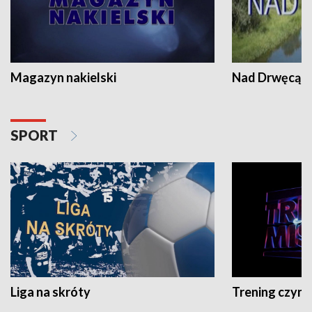
Magazyn nakielski
Nad Drwęcą
SPORT
Liga na skróty
Trening czyni 