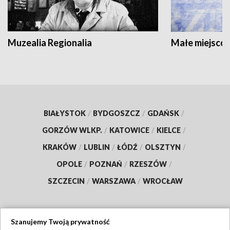
Muzealia Regionalia
Małe miejscow
BIAŁYSTOK
/
BYDGOSZCZ
/
GDAŃSK
/
GORZÓW WLKP.
/
KATOWICE
/
KIELCE
/
KRAKÓW
/
LUBLIN
/
ŁÓDŹ
/
OLSZTYN
/
OPOLE
/
POZNAŃ
/
RZESZÓW
/
SZCZECIN
/
WARSZAWA
/
WROCŁAW
Szanujemy Twoją prywatność
Dołącz do nas: