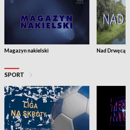
Magazyn nakielski
Nad Drwęcą
SPORT