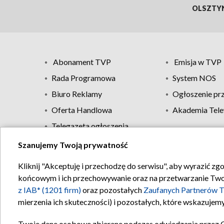
OLSZTY
Abonament TVP
Emisja w TVP
Rada Programowa
System NOS
Biuro Reklamy
Ogłoszenie pr
Oferta Handlowa
Akademia Tele
Telegazeta ogłoszenia
Szanujemy Twoją prywatność
Regulamin TVP
Kliknij "Akceptuję i przechodzę do serwisu", aby wyrazić zg
końcowym i ich przechowywanie oraz na przetwarzanie Twoich
z IAB* (1201 firm)
oraz pozostałych
Zaufanych Partnerów T
mierzenia ich skuteczności) i pozostałych, które wskazujemy
Twoje dane osobowe zbierane podczas odwiedzania przez 