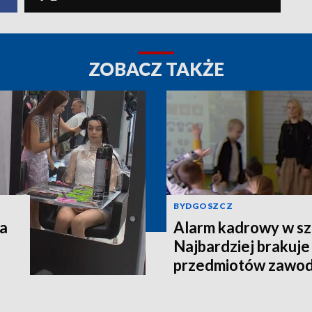
ZOBACZ TAKŻE
BYDGOSZCZ
na
Alarm kadrowy w sz
Najbardziej brakuje
przedmiotów zawo