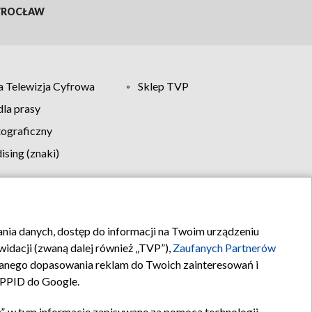
ROCŁAW
 Telewizja Cyfrowa
Sklep TVP
la prasy
tograficzny
sing (znaki)
klamy
Kontakt
rania danych, dostęp do informacji na Twoim urządzeniu
idacji (zwaną dalej również „TVP”),
Zaufanych Partnerów
anego dopasowania reklam do Twoich zainteresowań i
a PPID do Google.
”, w tym informacje zapisywane za pomocą technologii