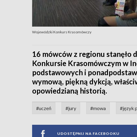
Wojewódzki Konkurs Krasomówczy
16 mówców z regionu stanęło 
Konkursie Krasomówczym w Ino
podstawowych i ponadpodstawo
wymową, piękną dykcją, właściw
opowiedzianą historią.
#uczeń
#jury
#mowa
#język p
UDOSTĘPNIJ NA FACEBOOKU