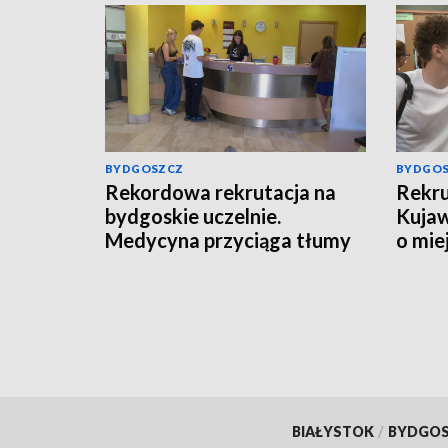
BYDGOSZCZ
BYDGO
Rekordowa rekrutacja na
Rekru
bydgoskie uczelnie.
Kujaw
Medycyna przyciąga tłumy
o mie
kandydatów
BIAŁYSTOK
/
BYDGO