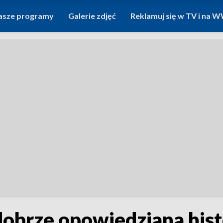
asze programy
Galerie zdjęć
Reklamuj się w TV i na
 dobrze opowiedziana hist