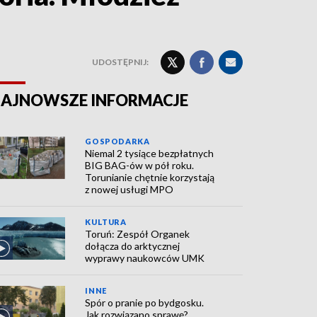
UDOSTĘPNIJ:
AJNOWSZE INFORMACJE
GOSPODARKA
Niemal 2 tysiące bezpłatnych
BIG BAG-ów w pół roku.
Torunianie chętnie korzystają
z nowej usługi MPO
KULTURA
Toruń: Zespół Organek
dołącza do arktycznej
wyprawy naukowców UMK
INNE
Spór o pranie po bydgosku.
Jak rozwiązano sprawę?