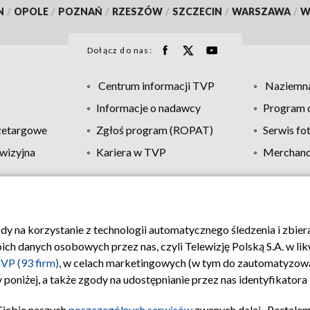
N
/
OPOLE
/
POZNAŃ
/
RZESZÓW
/
SZCZECIN
/
WARSZAWA
/
W
Dołącz do nas:
Centrum informacji TVP
Naziemna
Informacje o nadawcy
Program d
zetargowe
Zgłoś program (ROPAT)
Serwis fo
wizyjna
Kariera w TVP
Merchandi
Polityka prywatności
Moje zgody
Pomoc
Biuro re
ody na korzystanie z technologii automatycznego śledzenia i zbie
 danych osobowych przez nas, czyli Telewizję Polską S.A. w likw
VP (93 firm)
, w celach marketingowych (w tym do zautomatyzow
 poniżej, a także zgody na udostępnianie przez nas identyfikator
Ciebie naszych
poszczególnych serwisów
zwanych dalej „Portalem