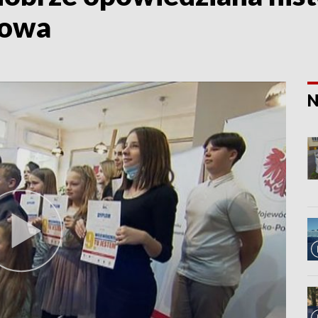
łowa
N