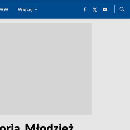
 WWW
Więcej
oria. Młodzież