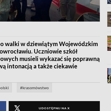
do walki w dziewiątym Wojewódzkim
wrocławiu. Uczniowie szkół
wych musieli wykazać się poprawną
ą intonacją a także ciekawie
olski
#krasomówstwo
UDOSTĘPNIJ NA X