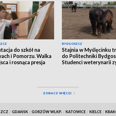
SZCZ
BYDGOSZCZ
tacja do szkół na
Stajnia w Myślęcinku tr
ach i Pomorzu. Walka
do Politechniki Bydgosk
jsca i rosnąca presja
Studenci weterynarii z
miejsce do praktyk
ZOBACZ WIĘCEJ
SZCZ
/
GDAŃSK
/
GORZÓW WLKP.
/
KATOWICE
/
KIELCE
/
KRA