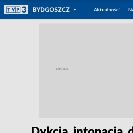
POWRÓT DO
BYDGOSZCZ
Aktualności
N
TVP REGIONY
Dykcja, intonacja,