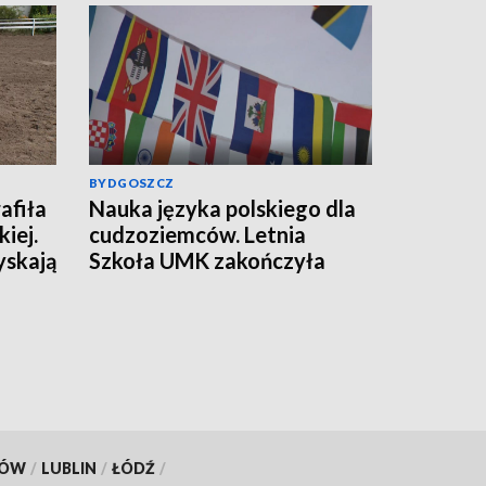
BYDGOSZCZ
afiła
Nauka języka polskiego dla
iej.
cudzoziemców. Letnia
yskają
Szkoła UMK zakończyła
kolejną edycję
KÓW
/
LUBLIN
/
ŁÓDŹ
/