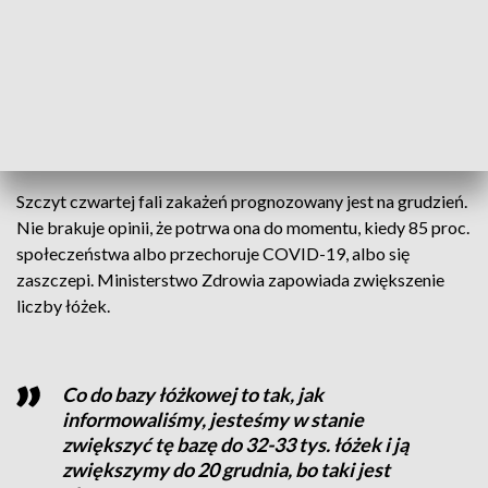
w tej chwili zasadę DDM. Dlaczego?
Bowiem w naszym województwie nie
jesteśmy jeszcze przed szczytem czwartej
fali
– zaznacza dr n. med. Paweł Rajewski, wojewódzki
konsultant w dziedzinie chorób zakaźnych.
Szczyt czwartej fali zakażeń prognozowany jest na grudzień.
Nie brakuje opinii, że potrwa ona do momentu, kiedy 85 proc.
społeczeństwa albo przechoruje COVID-19, albo się
zaszczepi. Ministerstwo Zdrowia zapowiada zwiększenie
liczby łóżek.
Co do bazy łóżkowej to tak, jak
informowaliśmy, jesteśmy w stanie
zwiększyć tę bazę do 32-33 tys. łóżek i ją
zwiększymy do 20 grudnia, bo taki jest