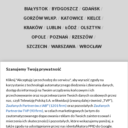
BIAŁYSTOK
/
BYDGOSZCZ
/
GDAŃSK
/
GORZÓW WLKP.
/
KATOWICE
/
KIELCE
/
KRAKÓW
/
LUBLIN
/
ŁÓDŹ
/
OLSZTYN
/
OPOLE
/
POZNAŃ
/
RZESZÓW
/
SZCZECIN
/
WARSZAWA
/
WROCŁAW
Szanujemy Twoją prywatność
Dołącz do nas:
Kliknij "Akceptuję i przechodzę do serwisu", aby wyrazić zgody na
korzystanie z technologii automatycznego śledzenia i zbierania danych,
TVP
dostęp do informacji na Twoim urządzeniu końcowym i ich
Abonament TVP
przechowywanie oraz na przetwarzanie Twoich danych osobowych przez
Regulamin TVP
nas, czyli Telewizję Polską S.A. w likwidacji (zwaną dalej również „TVP”),
Emisja w TVP
Polityka prywatności
Zaufanych Partnerów z IAB* (1201 firm)
oraz pozostałych
Zaufanych
Partnerów TVP (93 firm)
, w celach marketingowych (w tym do
Centrum informacji TVP
Moje zgody
zautomatyzowanego dopasowania reklam do Twoich zainteresowań i
mierzenia ich skuteczności) i pozostałych, które wskazujemy poniżej, a
Naziemna Telewizja Cyfrowa
Pomoc
także zgody na udostępnianie przez nas identyfikatora PPID do Google.