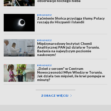
obserwacje nocnego nieba
BYDGOSZCZ
Zaćmienie Słońca przyciąga tłumy. Polacy
ruszają do Hiszpanii i Islandii
BYDGOSZCZ
Międzynarodowy Instytut Chemii
Analitycznej PAN już działa w Toruniu.
Badania na najwyższym poziomie
naukowym!
BYDGOSZCZ
„Dzień z sercem” w Centrum
Nowoczesności Młyn Wiedzy w Toruniu.
Jak działa ten mięsień, ile krwi pompuje w
minutę?
ZOBACZ WIĘCEJ