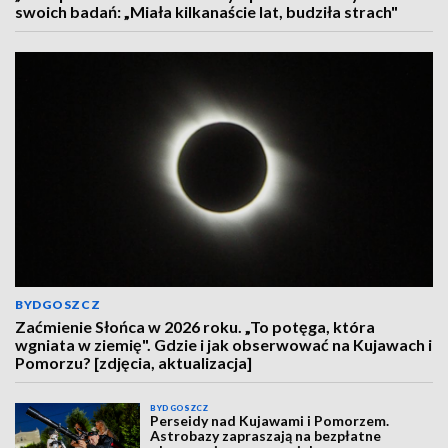
swoich badań: „Miała kilkanaście lat, budziła strach"
BYDGOSZCZ
Zaćmienie Słońca w 2026 roku. „To potęga, która
wgniata w ziemię". Gdzie i jak obserwować na Kujawach i
Pomorzu? [zdjęcia, aktualizacja]
BYDGOSZCZ
Perseidy nad Kujawami i Pomorzem.
Astrobazy zapraszają na bezpłatne