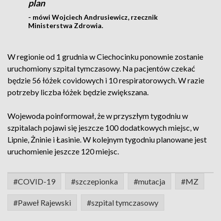
plan
- mówi Wojciech Andrusiewicz, rzecznik
Ministerstwa Zdrowia.
W regionie od 1 grudnia w Ciechocinku ponownie zostanie
uruchomiony szpital tymczasowy. Na pacjentów czekać
będzie 56 łóżek covidowych i 10 respiratorowych. W razie
potrzeby liczba łóżek będzie zwiększana.
Wojewoda poinformował, że w przyszłym tygodniu w
szpitalach pojawi się jeszcze 100 dodatkowych miejsc, w
Lipnie, Żninie i Łasinie. W kolejnym tygodniu planowane jest
uruchomienie jeszcze 120 miejsc.
#COVID-19
#szczepionka
#mutacja
#MZ
#Paweł Rajewski
#szpital tymczasowy