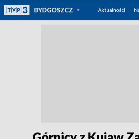
POWRÓT DO
BYDGOSZCZ
Aktualności
N
TVP REGIONY
Górnicy z Kujaw Z