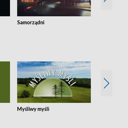
Samorządni
Wspólna sp
Myśliwy myśli
Spotkania z 