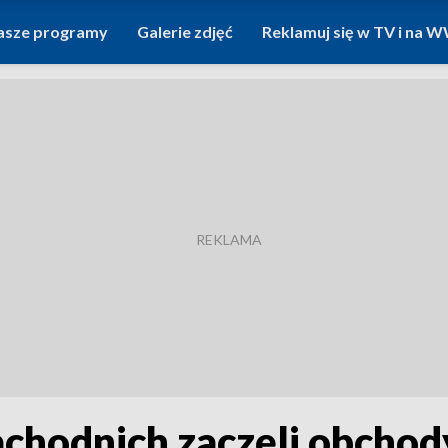
asze programy
Galerie zdjęć
Reklamuj się w TV i na
achodnich zaczęli obcho