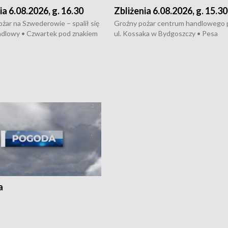
ia 6.08.2026, g. 16.30
Zbliżenia 6.08.2026, g. 15.30
żar na Szwederowie – spalił się
Groźny pożar centrum handlowego 
ndlowy • Czwartek pod znakiem
ul. Kossaka w Bydgoszczy • Pesa
burz • Dobre prognozy dla
wyprodukuje nowoczesne,
 – rolnicy mogą liczyć na
energooszczędne pociągi dla Polregi
lony • Akcja porodowa na trasie
Zmiany w przepisach o pomocy
uń – pomógł policyjny patrol •
społecznej • Przed nami 10. jubileu
my na kolejną odsłonę programu
Festiwal Wisły
ato”
a