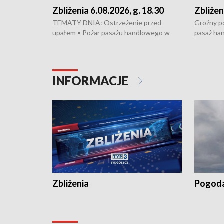
Zbliżenia 6.08.2026, g. 18.30
Zbliżen
TEMATY DNIA: Ostrzeżenie przed
Groźny po
upałem • Pożar pasażu handlowego w
pasaż ha
Bydgoszczy • Policja rozbiła lokalną siatkę
upałów i 
dealerską – grozi im do 12 lat więzienia •
kukurydzy
Akcja porodowa na trasie Rypin-Toruń –
wysokie p
pomógł policyjny patrol • Wyjątkowy
Rypin-Tor
INFORMACJE
projekt UMK w Toruniu
Zaprasza
„Studio L
Zbliżenia
Pogod