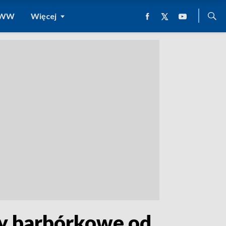
 WWW
Więcej
dy barbórkowe od