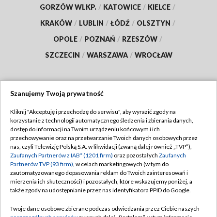
GORZÓW WLKP.
/
KATOWICE
/
KIELCE
/
KRAKÓW
/
LUBLIN
/
ŁÓDŹ
/
OLSZTYN
/
OPOLE
/
POZNAŃ
/
RZESZÓW
/
SZCZECIN
/
WARSZAWA
/
WROCŁAW
Szanujemy Twoją prywatność
Dołącz do nas:
Kliknij "Akceptuję i przechodzę do serwisu", aby wyrazić zgody na
korzystanie z technologii automatycznego śledzenia i zbierania danych,
TVP
dostęp do informacji na Twoim urządzeniu końcowym i ich
Abonament TVP
przechowywanie oraz na przetwarzanie Twoich danych osobowych przez
Regulamin TVP
nas, czyli Telewizję Polską S.A. w likwidacji (zwaną dalej również „TVP”),
Emisja w TVP
Polityka prywatności
Zaufanych Partnerów z IAB* (1201 firm)
oraz pozostałych
Zaufanych
Partnerów TVP (93 firm)
, w celach marketingowych (w tym do
Centrum informacji TVP
Moje zgody
zautomatyzowanego dopasowania reklam do Twoich zainteresowań i
mierzenia ich skuteczności) i pozostałych, które wskazujemy poniżej, a
Naziemna Telewizja Cyfrowa
Pomoc
także zgody na udostępnianie przez nas identyfikatora PPID do Google.
Sklep TVP
Biuro reklamy
Twoje dane osobowe zbierane podczas odwiedzania przez Ciebie naszych
Rada Programowa