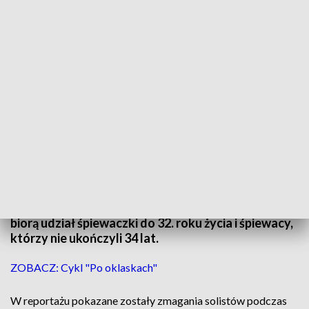
„Radość śpiewania” (reportaż)
Reportaż II Ogólnopolskiego Konkursu
Wokalnego im. Bogdana Paprockiego
odbywającego się raz na dwa lata w Bydgoszczy.
Jego celem jest promocja utalentowanych młodych
śpiewaków i polskiej sztuki wokalnej. W Konkursie
biorą udział śpiewaczki do 32. roku życia i śpiewacy,
którzy nie ukończyli 34 lat.
ZOBACZ: Cykl "Po oklaskach"
W reportażu pokazane zostały zmagania solistów podczas