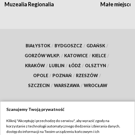
Muzealia Regionalia
Małe miejscow
BIAŁYSTOK
/
BYDGOSZCZ
/
GDAŃSK
/
GORZÓW WLKP.
/
KATOWICE
/
KIELCE
/
KRAKÓW
/
LUBLIN
/
ŁÓDŹ
/
OLSZTYN
/
OPOLE
/
POZNAŃ
/
RZESZÓW
/
SZCZECIN
/
WARSZAWA
/
WROCŁAW
Szanujemy Twoją prywatność
Dołącz do nas:
Kliknij "Akceptuję i przechodzę do serwisu", aby wyrazić zgody na
korzystanie z technologii automatycznego śledzenia i zbierania danych,
TVP
dostęp do informacji na Twoim urządzeniu końcowym i ich