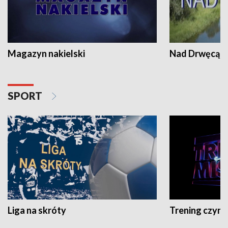
Magazyn nakielski
Nad Drwęcą
SPORT
Liga na skróty
Trening czyni 