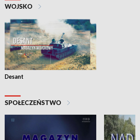
WOJSKO
Desant
SPOŁECZEŃSTWO