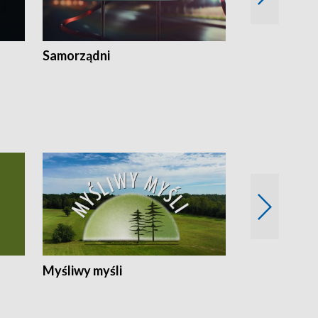
Samorządni
Wspólna sp
Myśliwy myśli
Spotkania z 