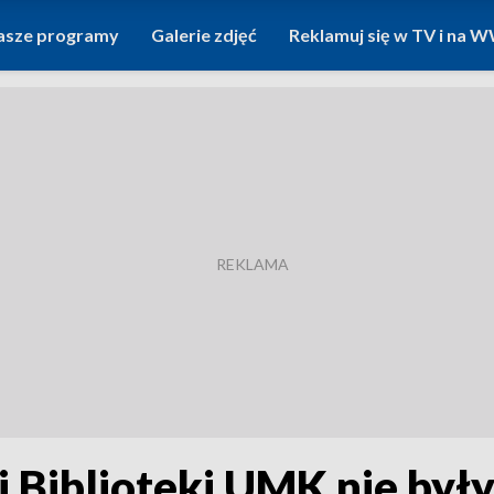
asze programy
Galerie zdjęć
Reklamuj się w TV i na
 Biblioteki UMK nie był