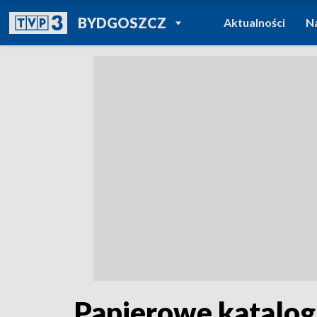
POWRÓT DO
BYDGOSZCZ
Aktualności
N
TVP REGIONY
Papierowe katalogi