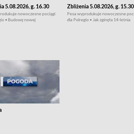
ia 5.08.2026, g. 16.30
Zbliżenia 5.08.2026, g. 15.30
rodukuje nowoczesne pociągi
Pesa wyprodukuje nowoczesne poci
gio • Budowę nowej
dla Polregio • Jak zginęła 14-letnia
ktury gazowej między
dziewczyna z Torunia • Nowelizacja
m a Gustorzynem. •
ustawy o pomocy społecznej już
rsje wokół Wojewódzkiego
obowiązuje • W lasach pojawiły się ku
Specjalistycznego we
borowiki • Urodzaj kukurydzy w regi
 • Jaka była przyczyna śmierci
i z Torunia • Nowelizacja ustawy
społecznej już obowiązuje
a