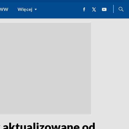
 WWW
Więcej
y aktualizowane od