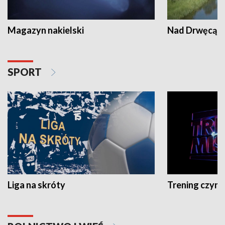
Magazyn nakielski
Nad Drwęcą
SPORT
Liga na skróty
Trening czyni 