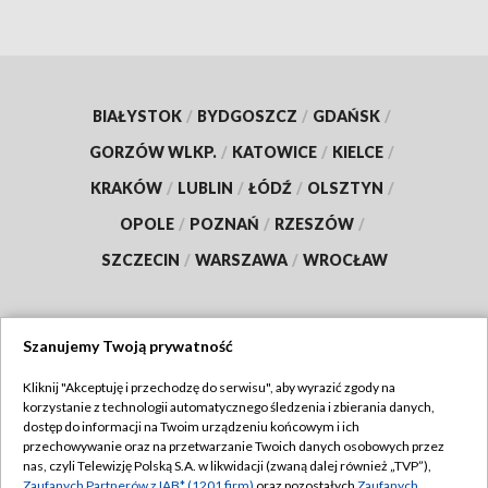
BIAŁYSTOK
/
BYDGOSZCZ
/
GDAŃSK
/
GORZÓW WLKP.
/
KATOWICE
/
KIELCE
/
KRAKÓW
/
LUBLIN
/
ŁÓDŹ
/
OLSZTYN
/
OPOLE
/
POZNAŃ
/
RZESZÓW
/
SZCZECIN
/
WARSZAWA
/
WROCŁAW
Szanujemy Twoją prywatność
Dołącz do nas:
Kliknij "Akceptuję i przechodzę do serwisu", aby wyrazić zgody na
korzystanie z technologii automatycznego śledzenia i zbierania danych,
TVP
dostęp do informacji na Twoim urządzeniu końcowym i ich
Abonament TVP
przechowywanie oraz na przetwarzanie Twoich danych osobowych przez
Regulamin TVP
nas, czyli Telewizję Polską S.A. w likwidacji (zwaną dalej również „TVP”),
Emisja w TVP
Polityka prywatności
Zaufanych Partnerów z IAB* (1201 firm)
oraz pozostałych
Zaufanych