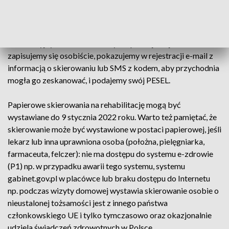
cyfrowy kod e-skierowania oraz numer PESEL.
Kod otrzymamy SMS-em, mailem lub na wydruku
informacyjnym lub odbierzemy w aplikacji mojeIKP. Jeśli
zapisujemy się osobiście, pokazujemy w rejestracji e-mail z
informacją o skierowaniu lub SMS z kodem, aby przychodnia
mogła go zeskanować, i podajemy swój PESEL.
Papierowe skierowania na rehabilitację mogą być
wystawiane do 9 stycznia 2022 roku. Warto też pamiętać, że
skierowanie może być wystawione w postaci papierowej, jeśli
lekarz lub inna uprawniona osoba (położna, pielęgniarka,
farmaceuta, felczer): nie ma dostępu do systemu e-zdrowie
(P1) np. w przypadku awarii tego systemu, systemu
gabinet.gov.pl w placówce lub braku dostępu do Internetu
np. podczas wizyty domowej wystawia skierowanie osobie o
nieustalonej tożsamości jest z innego państwa
członkowskiego UE i tylko tymczasowo oraz okazjonalnie
udziela świadczeń zdrowotnych w Polsce.