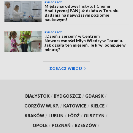
BYDGOSZCZ
Międzynarodowy Instytut Chemii
Analitycznej PAN już działa w Toruniu.
Badania na najwyższym poziomie
naukowym!
BYDGOSZCZ
„Dzień z sercem” w Centrum
Nowoczesności Młyn Wiedzy w Toruniu.
Jak działa ten mięsień, ile krwi pompuje w
minutę?
ZOBACZ WIĘCEJ
BIAŁYSTOK
/
BYDGOSZCZ
/
GDAŃSK
/
GORZÓW WLKP.
/
KATOWICE
/
KIELCE
/
KRAKÓW
/
LUBLIN
/
ŁÓDŹ
/
OLSZTYN
/
OPOLE
/
POZNAŃ
/
RZESZÓW
/