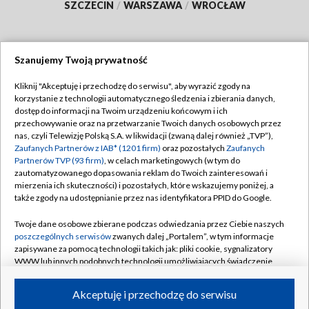
SZCZECIN
/
WARSZAWA
/
WROCŁAW
Szanujemy Twoją prywatność
Dołącz do nas:
Kliknij "Akceptuję i przechodzę do serwisu", aby wyrazić zgody na
korzystanie z technologii automatycznego śledzenia i zbierania danych,
TVP
dostęp do informacji na Twoim urządzeniu końcowym i ich
Abonament TVP
przechowywanie oraz na przetwarzanie Twoich danych osobowych przez
Regulamin TVP
nas, czyli Telewizję Polską S.A. w likwidacji (zwaną dalej również „TVP”),
Emisja w TVP
Polityka prywatności
Zaufanych Partnerów z IAB* (1201 firm)
oraz pozostałych
Zaufanych
Partnerów TVP (93 firm)
, w celach marketingowych (w tym do
Centrum informacji TVP
Moje zgody
zautomatyzowanego dopasowania reklam do Twoich zainteresowań i
mierzenia ich skuteczności) i pozostałych, które wskazujemy poniżej, a
Naziemna Telewizja Cyfrowa
Pomoc
także zgody na udostępnianie przez nas identyfikatora PPID do Google.
Sklep TVP
Biuro reklamy
Twoje dane osobowe zbierane podczas odwiedzania przez Ciebie naszych
Rada Programowa
Kontakt
poszczególnych serwisów
zwanych dalej „Portalem”, w tym informacje
zapisywane za pomocą technologii takich jak: pliki cookie, sygnalizatory
System NOS
WWW lub innych podobnych technologii umożliwiających świadczenie
dopasowanych i bezpiecznych usług, personalizację treści oraz reklam,
Informacje o nadawcy
Kanały
udostępnianie funkcji mediów społecznościowych oraz analizowanie
Akceptuję i przechodzę do serwisu
ruchu w Internecie.
Program dla prasy