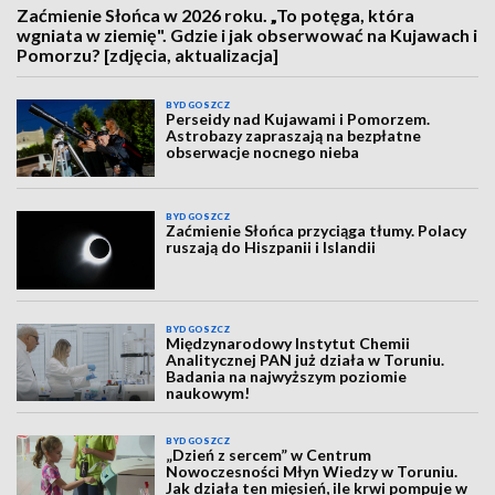
Zaćmienie Słońca w 2026 roku. „To potęga, która
wgniata w ziemię". Gdzie i jak obserwować na Kujawach i
Pomorzu? [zdjęcia, aktualizacja]
BYDGOSZCZ
Perseidy nad Kujawami i Pomorzem.
Astrobazy zapraszają na bezpłatne
obserwacje nocnego nieba
BYDGOSZCZ
Zaćmienie Słońca przyciąga tłumy. Polacy
ruszają do Hiszpanii i Islandii
BYDGOSZCZ
Międzynarodowy Instytut Chemii
Analitycznej PAN już działa w Toruniu.
Badania na najwyższym poziomie
naukowym!
BYDGOSZCZ
„Dzień z sercem” w Centrum
Nowoczesności Młyn Wiedzy w Toruniu.
Jak działa ten mięsień, ile krwi pompuje w