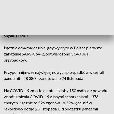
Badania laboratoryjne potwierdziły zakażenie
koronawirusem u kolejnych 19 074 osób (przy 92,7 tys.
testów). Tylko w pięciu regionach jest więcej nowych chorych
niż na Kujawach i Pomorzu: na Mazowszu (3185), Śląsku
(1885), w Wielkopolsce (1707), Małopolsce (1526) i Dolnym
Śląsku (1458).
Łącznie od 4 marca ub.r., gdy wykryto w Polsce pierwsze
zakażenie SARS-CoV-2, potwierdzono 3 540 061
przypadków.
Przypomnijmy, że najwięcej nowych przypadków w tej fali
pandemii – 28 380 – zanotowano 24 listopada
Na COVID-19 zmarło ostatniej doby 150 osób, a z powodu
współistnienia COVID-19 z innymi schorzeniami – 376
chorych. Łącznie to 526 zgonów - o 29 więcej niż w
rekordowy dotąd 25 listopada. Od początku pandemii