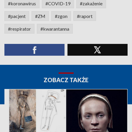
#koronawirus
#COVID-19
#zakażenie
#pacjent
#ZM
#zgon
#raport
#respirator
#kwarantanna
ZOBACZ TAKŻE