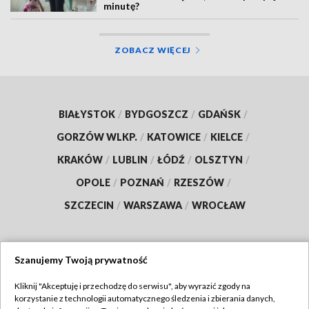
minutę?
ZOBACZ WIĘCEJ
BIAŁYSTOK
/
BYDGOSZCZ
/
GDAŃSK
/
GORZÓW WLKP.
/
KATOWICE
/
KIELCE
/
KRAKÓW
/
LUBLIN
/
ŁÓDŹ
/
OLSZTYN
/
OPOLE
/
POZNAŃ
/
RZESZÓW
/
SZCZECIN
/
WARSZAWA
/
WROCŁAW
Szanujemy Twoją prywatność
Dołącz do nas:
Kliknij "Akceptuję i przechodzę do serwisu", aby wyrazić zgody na
korzystanie z technologii automatycznego śledzenia i zbierania danych,
TVP