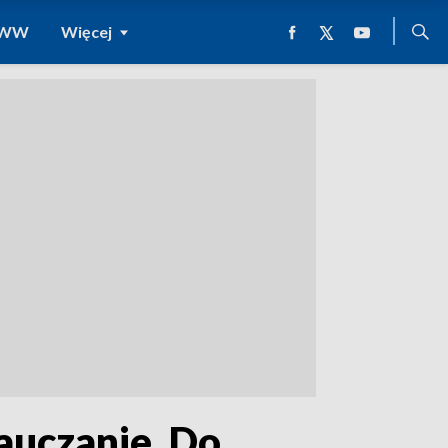
 WWW
Więcej
auczanie. Do