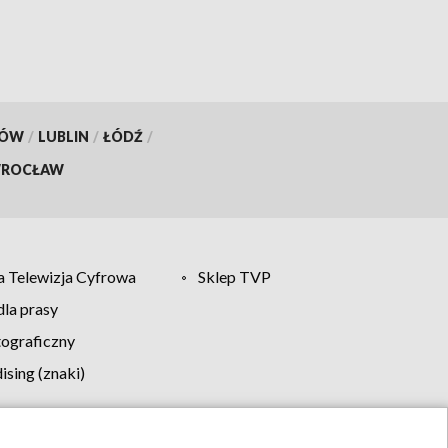
KÓW
/
LUBLIN
/
ŁÓDŹ
/
ROCŁAW
 Telewizja Cyfrowa
Sklep TVP
la prasy
tograficzny
sing (znaki)