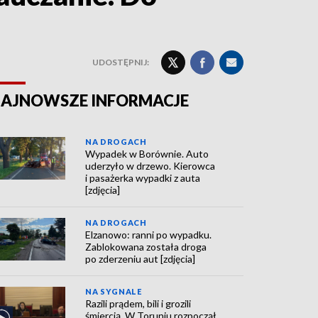
UDOSTĘPNIJ:
AJNOWSZE INFORMACJE
NA DROGACH
Wypadek w Borównie. Auto
uderzyło w drzewo. Kierowca
i pasażerka wypadki z auta
[zdjęcia]
NA DROGACH
Elzanowo: ranni po wypadku.
Zablokowana została droga
po zderzeniu aut [zdjęcia]
NA SYGNALE
Razili prądem, bili i grozili
śmiercią. W Toruniu rozpoczął