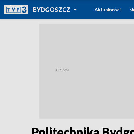
POWRÓT DO
BYDGOSZCZ
Aktualności
N
TVP REGIONY
Politechnika Bydgo