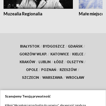
Muzealia Regionalia
Małe miejscow
BIAŁYSTOK
/
BYDGOSZCZ
/
GDAŃSK
/
GORZÓW WLKP.
/
KATOWICE
/
KIELCE
/
KRAKÓW
/
LUBLIN
/
ŁÓDŹ
/
OLSZTYN
/
OPOLE
/
POZNAŃ
/
RZESZÓW
/
SZCZECIN
/
WARSZAWA
/
WROCŁAW
Szanujemy Twoją prywatność
Dołącz do nas:
Kliknij "Akceptuję i przechodzę do serwisu", aby wyrazić zgody na