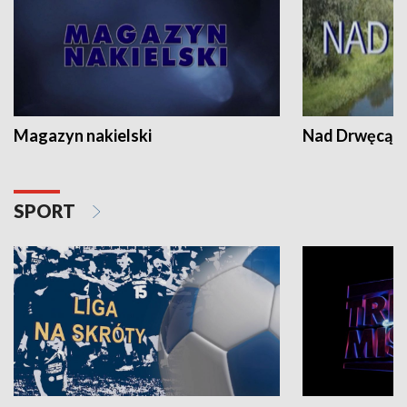
Magazyn nakielski
Nad Drwęcą
SPORT