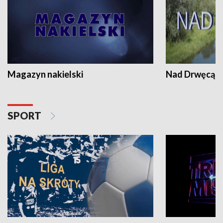
Magazyn nakielski
Nad Drwęcą
SPORT