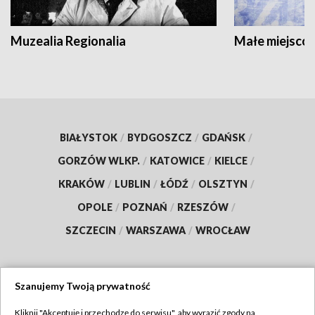
Muzealia Regionalia
Małe miejscow
BIAŁYSTOK
/
BYDGOSZCZ
/
GDAŃSK
/
GORZÓW WLKP.
/
KATOWICE
/
KIELCE
/
KRAKÓW
/
LUBLIN
/
ŁÓDŹ
/
OLSZTYN
/
OPOLE
/
POZNAŃ
/
RZESZÓW
/
SZCZECIN
/
WARSZAWA
/
WROCŁAW
Szanujemy Twoją prywatność
Dołącz do nas:
Kliknij "Akceptuję i przechodzę do serwisu", aby wyrazić zgody na