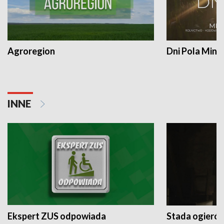
Agroregion
Dni Pola Min
INNE
Ekspert ZUS odpowiada
Stada ogieró