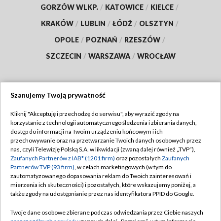
GORZÓW WLKP.
/
KATOWICE
/
KIELCE
/
KRAKÓW
/
LUBLIN
/
ŁÓDŹ
/
OLSZTYN
/
OPOLE
/
POZNAŃ
/
RZESZÓW
/
SZCZECIN
/
WARSZAWA
/
WROCŁAW
Szanujemy Twoją prywatność
Dołącz do nas:
Kliknij "Akceptuję i przechodzę do serwisu", aby wyrazić zgody na
korzystanie z technologii automatycznego śledzenia i zbierania danych,
TVP
dostęp do informacji na Twoim urządzeniu końcowym i ich
Abonament TVP
przechowywanie oraz na przetwarzanie Twoich danych osobowych przez
Regulamin TVP
nas, czyli Telewizję Polską S.A. w likwidacji (zwaną dalej również „TVP”),
Emisja w TVP
Polityka prywatności
Zaufanych Partnerów z IAB* (1201 firm)
oraz pozostałych
Zaufanych
Partnerów TVP (93 firm)
, w celach marketingowych (w tym do
Centrum informacji TVP
Moje zgody
zautomatyzowanego dopasowania reklam do Twoich zainteresowań i
mierzenia ich skuteczności) i pozostałych, które wskazujemy poniżej, a
Naziemna Telewizja Cyfrowa
Pomoc
także zgody na udostępnianie przez nas identyfikatora PPID do Google.
Sklep TVP
Biuro reklamy
Twoje dane osobowe zbierane podczas odwiedzania przez Ciebie naszych
Rada Programowa