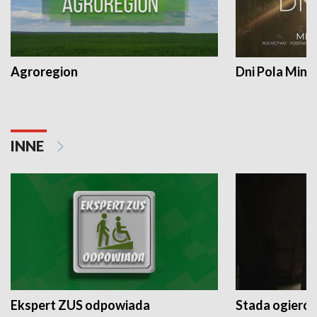
Agroregion
Dni Pola Min
INNE
Ekspert ZUS odpowiada
Stada ogieró