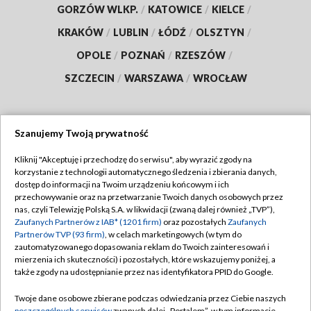
GORZÓW WLKP.
/
KATOWICE
/
KIELCE
/
KRAKÓW
/
LUBLIN
/
ŁÓDŹ
/
OLSZTYN
/
OPOLE
/
POZNAŃ
/
RZESZÓW
/
SZCZECIN
/
WARSZAWA
/
WROCŁAW
Szanujemy Twoją prywatność
Dołącz do nas:
Kliknij "Akceptuję i przechodzę do serwisu", aby wyrazić zgody na
korzystanie z technologii automatycznego śledzenia i zbierania danych,
TVP
dostęp do informacji na Twoim urządzeniu końcowym i ich
Abonament TVP
przechowywanie oraz na przetwarzanie Twoich danych osobowych przez
Regulamin TVP
nas, czyli Telewizję Polską S.A. w likwidacji (zwaną dalej również „TVP”),
Emisja w TVP
Polityka prywatności
Zaufanych Partnerów z IAB* (1201 firm)
oraz pozostałych
Zaufanych
Partnerów TVP (93 firm)
, w celach marketingowych (w tym do
Centrum informacji TVP
Moje zgody
zautomatyzowanego dopasowania reklam do Twoich zainteresowań i
mierzenia ich skuteczności) i pozostałych, które wskazujemy poniżej, a
Naziemna Telewizja Cyfrowa
Pomoc
także zgody na udostępnianie przez nas identyfikatora PPID do Google.
Sklep TVP
Biuro reklamy
Twoje dane osobowe zbierane podczas odwiedzania przez Ciebie naszych
Rada Programowa
poszczególnych serwisów
zwanych dalej „Portalem”, w tym informacje