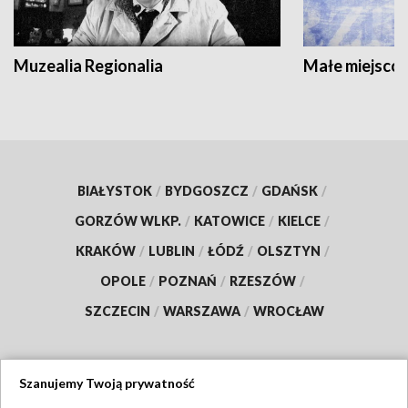
Muzealia Regionalia
Małe miejscow
BIAŁYSTOK
/
BYDGOSZCZ
/
GDAŃSK
/
GORZÓW WLKP.
/
KATOWICE
/
KIELCE
/
KRAKÓW
/
LUBLIN
/
ŁÓDŹ
/
OLSZTYN
/
OPOLE
/
POZNAŃ
/
RZESZÓW
/
SZCZECIN
/
WARSZAWA
/
WROCŁAW
Szanujemy Twoją prywatność
Dołącz do nas: