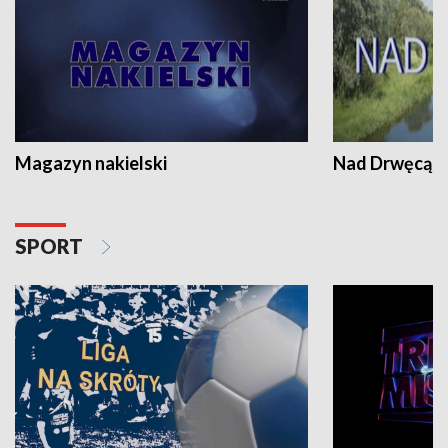
Magazyn nakielski
Nad Drwęcą
SPORT