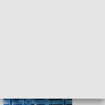
WYPOCZYNEK I REKREACJA
Studio lato
GOSPODARKA