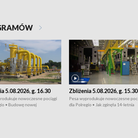
OGRAMÓW
ia 5.08.2026, g. 16.30
Zbliżenia 5.08.2026, g. 15.30
rodukuje nowoczesne pociągi
Pesa wyprodukuje nowoczesne poci
gio • Budowę nowej
dla Polregio • Jak zginęła 14-letnia
ktury gazowej między
dziewczyna z Torunia • Nowelizacja
m a Gustorzynem. •
ustawy o pomocy społecznej już
rsje wokół Wojewódzkiego
obowiązuje • W lasach pojawiły się ku
Specjalistycznego we
borowiki • Urodzaj kukurydzy w regi
 • Jaka była przyczyna śmierci