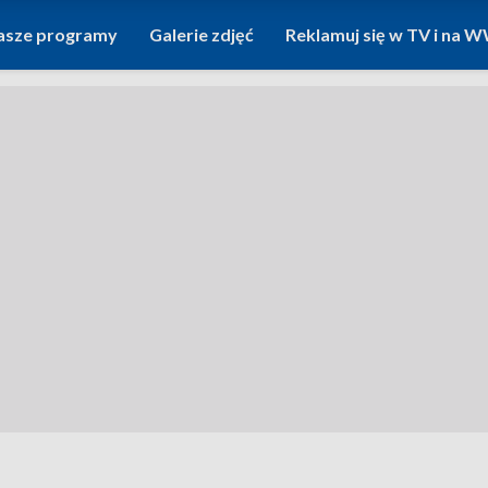
asze programy
Galerie zdjęć
Reklamuj się w TV i na