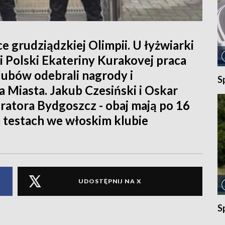
e grudziądzkiej Olimpii. U łyżwiarki
i Polski Ekateriny Kurakovej praca
lubów odebrali nagrody i
S
 Miasta. Jakub Czesiński i Oskar
ratora Bydgoszcz - obaj mają po 16
na testach we włoskim klubie
UDOSTĘPNIJ NA X
S