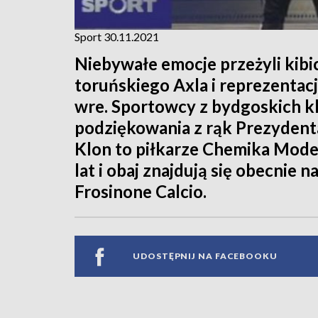
Sport 30.11.2021
Niebywałe emocje przeżyli kibic
toruńskiego Axla i reprezentacj
wre. Sportowcy z bydgoskich k
podziękowania z rąk Prezydenta
Klon to piłkarze Chemika Mode
lat i obaj znajdują się obecnie 
Frosinone Calcio.
UDOSTĘPNIJ NA FACEBOOKU