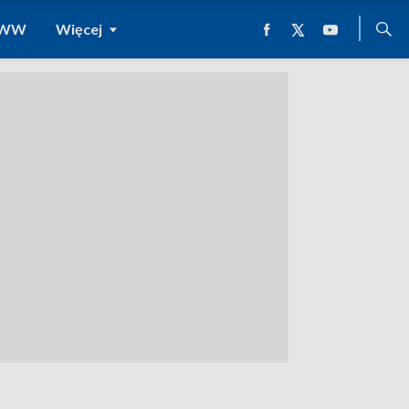
 WWW
Więcej