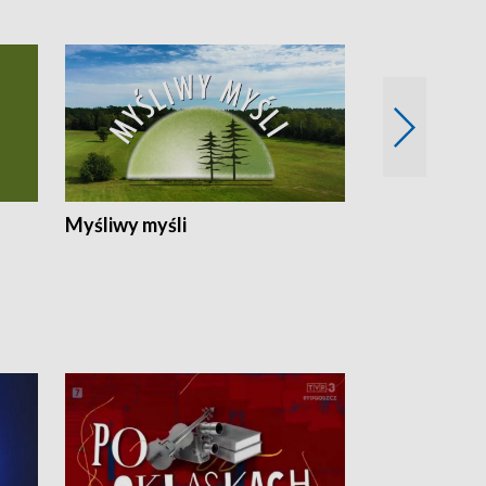
Myśliwy myśli
Spotkania z 