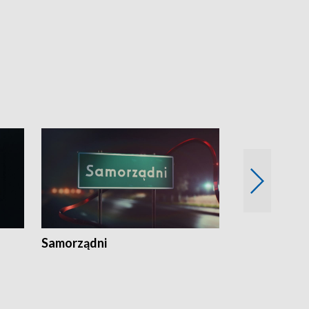
Samorządni
Wspólna sp