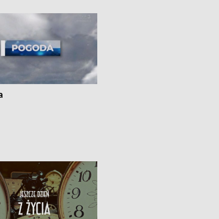
i z Torunia • Nowelizacja ustawy
społecznej już obowiązuje
a