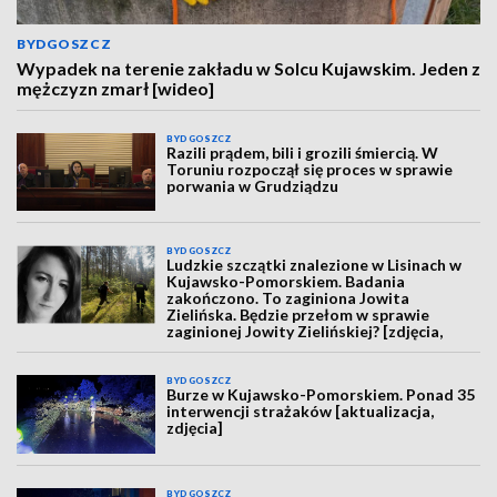
BYDGOSZCZ
Wypadek na terenie zakładu w Solcu Kujawskim. Jeden z
mężczyzn zmarł [wideo]
BYDGOSZCZ
Razili prądem, bili i grozili śmiercią. W
Toruniu rozpoczął się proces w sprawie
porwania w Grudziądzu
BYDGOSZCZ
Ludzkie szczątki znalezione w Lisinach w
Kujawsko-Pomorskiem. Badania
zakończono. To zaginiona Jowita
Zielińska. Będzie przełom w sprawie
zaginionej Jowity Zielińskiej? [zdjęcia,
wideo, aktualizacja]
BYDGOSZCZ
Burze w Kujawsko-Pomorskiem. Ponad 35
interwencji strażaków [aktualizacja,
zdjęcia]
BYDGOSZCZ