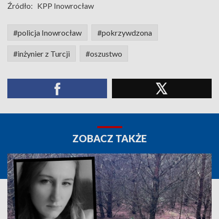
Źródło:
KPP Inowrocław
#policja Inowrocław
#pokrzywdzona
#inżynier z Turcji
#oszustwo
ZOBACZ TAKŻE