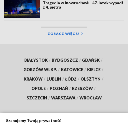
Tragedia w Inowrocławiu. 47-latek wypadł
z 4. piętra
ZOBACZ WIĘCEJ
BIAŁYSTOK
/
BYDGOSZCZ
/
GDAŃSK
/
GORZÓW WLKP.
/
KATOWICE
/
KIELCE
/
KRAKÓW
/
LUBLIN
/
ŁÓDŹ
/
OLSZTYN
/
OPOLE
/
POZNAŃ
/
RZESZÓW
/
SZCZECIN
/
WARSZAWA
/
WROCŁAW
Szanujemy Twoją prywatność
Dołącz do nas: