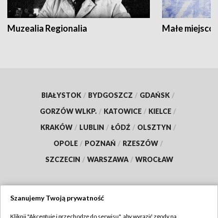
Muzealia Regionalia
Małe miejscow
BIAŁYSTOK
/
BYDGOSZCZ
/
GDAŃSK
/
GORZÓW WLKP.
/
KATOWICE
/
KIELCE
/
KRAKÓW
/
LUBLIN
/
ŁÓDŹ
/
OLSZTYN
/
OPOLE
/
POZNAŃ
/
RZESZÓW
/
SZCZECIN
/
WARSZAWA
/
WROCŁAW
Szanujemy Twoją prywatność
Dołącz do nas:
Kliknij "Akceptuję i przechodzę do serwisu", aby wyrazić zgody na