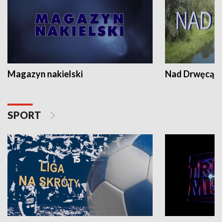
Magazyn nakielski
Nad Drwęcą
SPORT