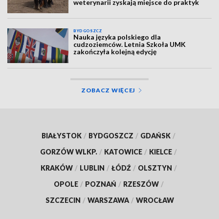
weterynarii zyskają miejsce do praktyk
BYDGOSZCZ
Nauka języka polskiego dla
cudzoziemców. Letnia Szkoła UMK
zakończyła kolejną edycję
ZOBACZ WIĘCEJ
BIAŁYSTOK
/
BYDGOSZCZ
/
GDAŃSK
/
GORZÓW WLKP.
/
KATOWICE
/
KIELCE
/
KRAKÓW
/
LUBLIN
/
ŁÓDŹ
/
OLSZTYN
/
OPOLE
/
POZNAŃ
/
RZESZÓW
/
SZCZECIN
/
WARSZAWA
/
WROCŁAW