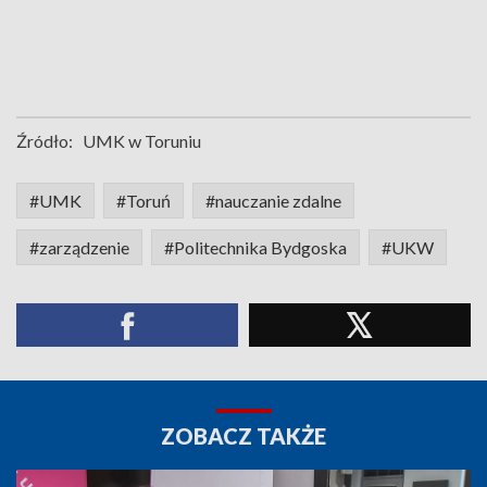
Źródło:
UMK w Toruniu
#UMK
#Toruń
#nauczanie zdalne
#zarządzenie
#Politechnika Bydgoska
#UKW
ZOBACZ TAKŻE