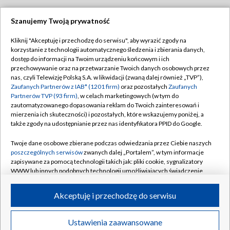
Szanujemy Twoją prywatność
Dołącz do nas:
Kliknij "Akceptuję i przechodzę do serwisu", aby wyrazić zgody na
korzystanie z technologii automatycznego śledzenia i zbierania danych,
TVP
dostęp do informacji na Twoim urządzeniu końcowym i ich
Abonament TVP
przechowywanie oraz na przetwarzanie Twoich danych osobowych przez
Regulamin TVP
nas, czyli Telewizję Polską S.A. w likwidacji (zwaną dalej również „TVP”),
Emisja w TVP
Polityka prywatności
Zaufanych Partnerów z IAB* (1201 firm)
oraz pozostałych
Zaufanych
Partnerów TVP (93 firm)
, w celach marketingowych (w tym do
Centrum informacji TVP
Moje zgody
zautomatyzowanego dopasowania reklam do Twoich zainteresowań i
mierzenia ich skuteczności) i pozostałych, które wskazujemy poniżej, a
Naziemna Telewizja Cyfrowa
Pomoc
także zgody na udostępnianie przez nas identyfikatora PPID do Google.
Sklep TVP
Biuro reklamy
Twoje dane osobowe zbierane podczas odwiedzania przez Ciebie naszych
Rada Programowa
Kontakt
poszczególnych serwisów
zwanych dalej „Portalem”, w tym informacje
zapisywane za pomocą technologii takich jak: pliki cookie, sygnalizatory
System NOS
WWW lub innych podobnych technologii umożliwiających świadczenie
dopasowanych i bezpiecznych usług, personalizację treści oraz reklam,
Informacje o nadawcy
Kanały
udostępnianie funkcji mediów społecznościowych oraz analizowanie
Akceptuję i przechodzę do serwisu
ruchu w Internecie.
Program dla prasy
©2026 Telewizja Polska S.A. w likwidacji
Biuro Reklamy
Twoje dane osobowe zbierane podczas odwiedzania przez Ciebie
Ustawienia zaawansowane
poszczególnych serwisów
na Portalu, takie jak adresy IP, identyfikatory