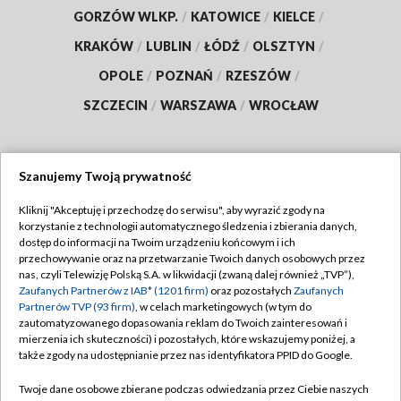
GORZÓW WLKP.
/
KATOWICE
/
KIELCE
/
KRAKÓW
/
LUBLIN
/
ŁÓDŹ
/
OLSZTYN
/
OPOLE
/
POZNAŃ
/
RZESZÓW
/
SZCZECIN
/
WARSZAWA
/
WROCŁAW
Szanujemy Twoją prywatność
Dołącz do nas:
Kliknij "Akceptuję i przechodzę do serwisu", aby wyrazić zgody na
korzystanie z technologii automatycznego śledzenia i zbierania danych,
TVP
dostęp do informacji na Twoim urządzeniu końcowym i ich
Abonament TVP
przechowywanie oraz na przetwarzanie Twoich danych osobowych przez
Regulamin TVP
nas, czyli Telewizję Polską S.A. w likwidacji (zwaną dalej również „TVP”),
Emisja w TVP
Polityka prywatności
Zaufanych Partnerów z IAB* (1201 firm)
oraz pozostałych
Zaufanych
Partnerów TVP (93 firm)
, w celach marketingowych (w tym do
Centrum informacji TVP
Moje zgody
zautomatyzowanego dopasowania reklam do Twoich zainteresowań i
mierzenia ich skuteczności) i pozostałych, które wskazujemy poniżej, a
Naziemna Telewizja Cyfrowa
Pomoc
także zgody na udostępnianie przez nas identyfikatora PPID do Google.
Sklep TVP
Biuro reklamy
Twoje dane osobowe zbierane podczas odwiedzania przez Ciebie naszych