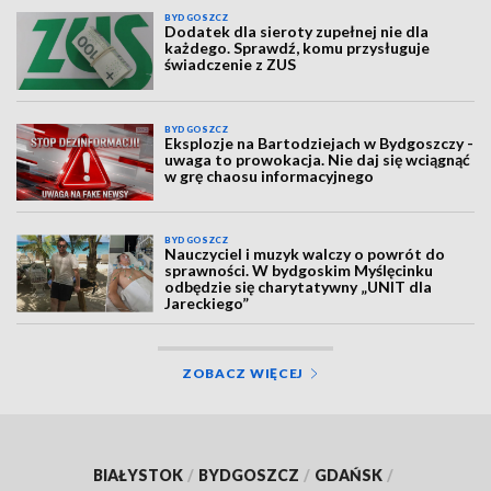
BYDGOSZCZ
Dodatek dla sieroty zupełnej nie dla
każdego. Sprawdź, komu przysługuje
świadczenie z ZUS
BYDGOSZCZ
Eksplozje na Bartodziejach w Bydgoszczy -
uwaga to prowokacja. Nie daj się wciągnąć
w grę chaosu informacyjnego
BYDGOSZCZ
Nauczyciel i muzyk walczy o powrót do
sprawności. W bydgoskim Myślęcinku
odbędzie się charytatywny „UNIT dla
Jareckiego”
ZOBACZ WIĘCEJ
BIAŁYSTOK
/
BYDGOSZCZ
/
GDAŃSK
/