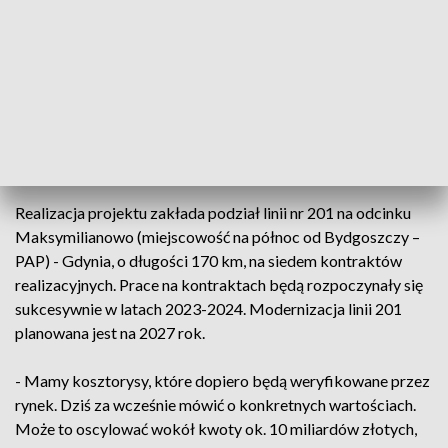
zastąpi przejazdy kolejowe. Przebudowane zostaną 282
obiekty inżynieryjne.
Między stacjami Gdańsk-Osowa i Gdynia Główna dodany
zostanie trzeci tor dla obsługi Pomorskiej Kolei
Metropolitalnej. Ma być także zbudowany nowy przystanek
Gdynia Wzgórze Św. Maksymiliana.
Realizacja projektu zakłada podział linii nr 201 na odcinku
Maksymilianowo (miejscowość na północ od Bydgoszczy –
PAP) - Gdynia, o długości 170 km, na siedem kontraktów
realizacyjnych. Prace na kontraktach będą rozpoczynały się
sukcesywnie w latach 2023-2024. Modernizacja linii 201
planowana jest na 2027 rok.
- Mamy kosztorysy, które dopiero będą weryfikowane przez
rynek. Dziś za wcześnie mówić o konkretnych wartościach.
Może to oscylować wokół kwoty ok. 10 miliardów złotych,