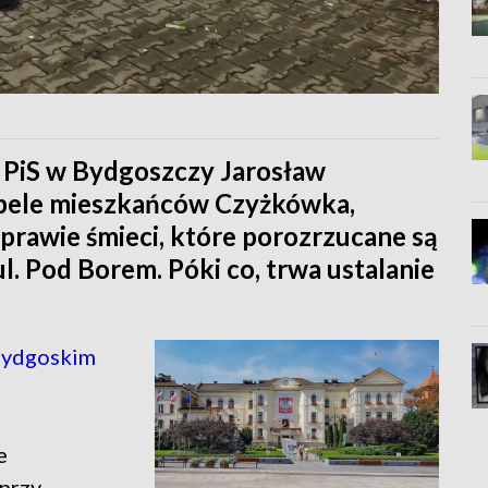
 PiS w Bydgoszczy Jarosław
apele mieszkańców Czyżkówka,
sprawie śmieci, które porozrzucane są
l. Pod Borem. Póki co, trwa ustalanie
bydgoskim
e
 przy