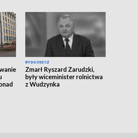
BYDGOSZCZ
wanie
Zmarł Ryszard Zarudzki,
u
były wiceminister rolnictwa
ponad
z Wudzynka