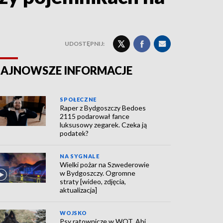
UDOSTĘPNIJ:
AJNOWSZE INFORMACJE
SPOŁECZNE
Raper z Bydgoszczy Bedoes
2115 podarował fance
luksusowy zegarek. Czeka ją
podatek?
NA SYGNALE
Wielki pożar na Szwederowie
w Bydgoszczy. Ogromne
straty [wideo, zdjęcia,
aktualizacja]
WOJSKO
Psy ratownicze w WOT. Abi