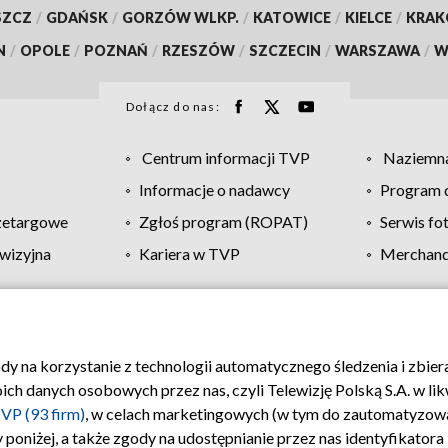
SZCZ
/
GDAŃSK
/
GORZÓW WLKP.
/
KATOWICE
/
KIELCE
/
KRA
N
/
OPOLE
/
POZNAŃ
/
RZESZÓW
/
SZCZECIN
/
WARSZAWA
/
W
Dołącz do nas:
Centrum informacji TVP
Naziemna
Informacje o nadawcy
Program d
zetargowe
Zgłoś program (ROPAT)
Serwis fo
wizyjna
Kariera w TVP
Merchandi
Polityka prywatności
Moje zgody
Pomoc
Biuro re
ody na korzystanie z technologii automatycznego śledzenia i zbie
 danych osobowych przez nas, czyli Telewizję Polską S.A. w likw
VP (93 firm)
, w celach marketingowych (w tym do zautomatyzow
 poniżej, a także zgody na udostępnianie przez nas identyfikator