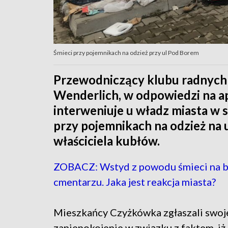
Śmieci przy pojemnikach na odzież przy ul Pod Borem
Przewodniczący klubu radnych
Wenderlich, w odpowiedzi na 
interweniuje u władz miasta w 
przy pojemnikach na odzież na u
właściciela kubłów.
ZOBACZ: Wstyd z powodu śmieci na 
cmentarzu. Jaka jest reakcja miasta?
Mieszkańcy Czyżkówka zgłaszali swoj
zaniepokojenie w związku z faktem, iż