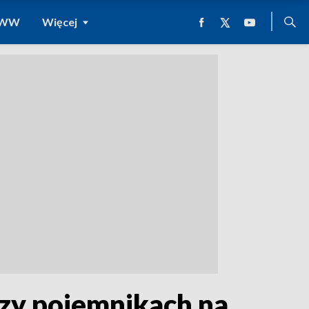
 WWW
Więcej
zy pojemnikach na