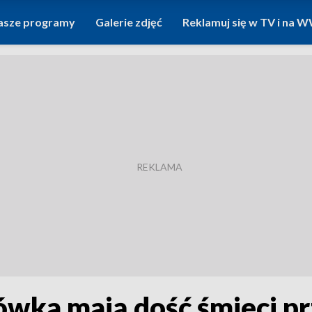
asze programy
Galerie zdjęć
Reklamuj się w TV i na
wka mają dość śmieci pr