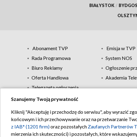
BIAŁYSTOK
/
BYDGO
OLSZTY
Abonament TVP
Emisja w TVP
Rada Programowa
System NOS
Biuro Reklamy
Ogłoszenie pr
Oferta Handlowa
Akademia Tele
Telegazeta ogłoszenia
Szanujemy Twoją prywatność
Regulamin TVP
Kliknij "Akceptuję i przechodzę do serwisu", aby wyrazić zg
końcowym i ich przechowywanie oraz na przetwarzanie Twoich
z IAB* (1201 firm)
oraz pozostałych
Zaufanych Partnerów T
mierzenia ich skuteczności) i pozostałych, które wskazujemy