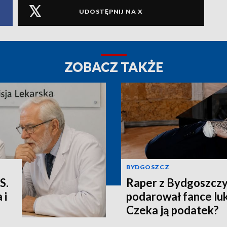
UDOSTĘPNIJ NA X
ZOBACZ TAKŻE
BYDGOSZCZ
S.
Raper z Bydgoszcz
 i
podarował fance lu
Czeka ją podatek?