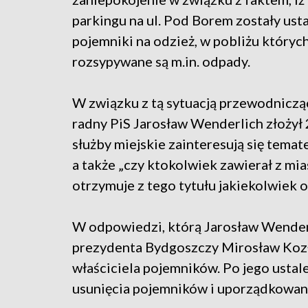
parkingu na ul. Pod Borem zostały us
pojemniki na odzież, w pobliżu któryc
rozsypywane są m.in. odpady.
W związku z tą sytuacją przewodniczą
radny PiS Jarosław Wenderlich złożył 
służby miejskie zainteresują się temat
a także „czy ktokolwiek zawierał z mi
otrzymuje z tego tytułu jakiekolwiek o
W odpowiedzi, którą Jarosław Wenderl
prezydenta Bydgoszczy Mirosław Kozło
właściciela pojemników. Po jego usta
usunięcia pojemników i uporządkowani