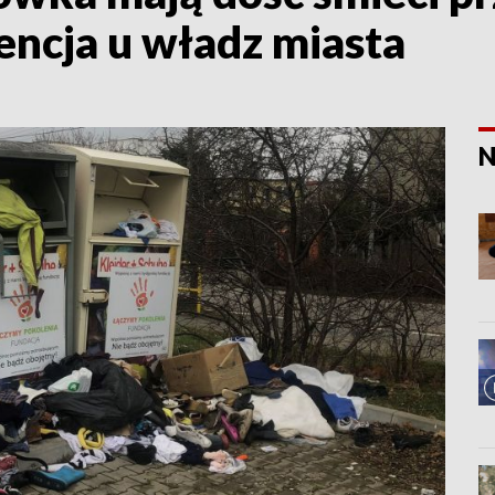
wencja u władz miasta
N