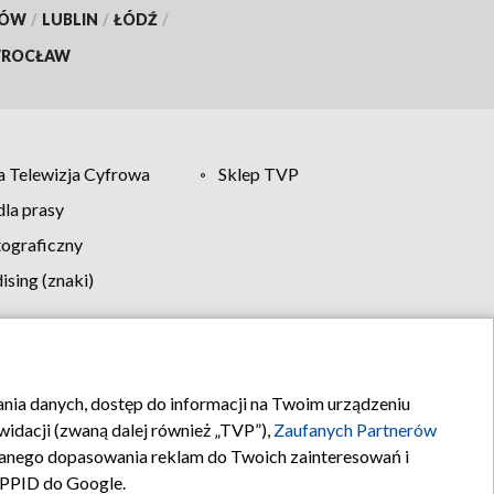
KÓW
/
LUBLIN
/
ŁÓDŹ
/
ROCŁAW
 Telewizja Cyfrowa
Sklep TVP
la prasy
tograficzny
sing (znaki)
klamy
Kontakt
rania danych, dostęp do informacji na Twoim urządzeniu
idacji (zwaną dalej również „TVP”),
Zaufanych Partnerów
anego dopasowania reklam do Twoich zainteresowań i
a PPID do Google.