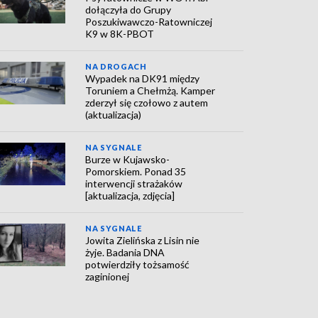
dołączyła do Grupy
Poszukiwawczo-Ratowniczej
K9 w 8K-PBOT
NA DROGACH
Wypadek na DK91 między
Toruniem a Chełmżą. Kamper
zderzył się czołowo z autem
(aktualizacja)
NA SYGNALE
Burze w Kujawsko-
Pomorskiem. Ponad 35
interwencji strażaków
[aktualizacja, zdjęcia]
NA SYGNALE
Jowita Zielińska z Lisin nie
żyje. Badania DNA
potwierdziły tożsamość
zaginionej