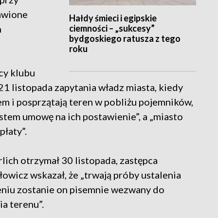
tawione
Hałdy śmieci i egipskie
ciemności – „sukcesy”
h
bydgoskiego ratusza z tego
roku
cy klubu
21 listopada zapytania władz miasta, kiedy
em i posprzątają teren w pobliżu pojemników,
astem umowę na ich postawienie”, a „miasto
płaty”.
ich otrzymał 30 listopada, zastępca
wicz wskazał, że „trwają próby ustalenia
leniu zostanie on pisemnie wezwany do
a terenu”.