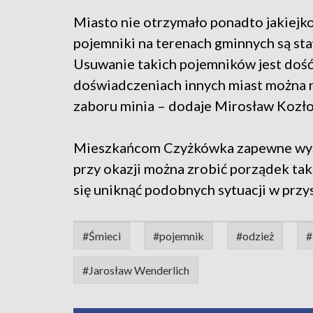
Miasto nie otrzymało ponadto jakiejko
pojemniki na terenach gminnych są sta
Usuwanie takich pojemników jest dość
doświadczeniach innych miast można n
zaboru minia – dodaje Mirosław Kozło
Mieszkańcom Czyżkówka zapewne wysta
przy okazji można zrobić porządek ta
się uniknąć podobnych sytuacji w przys
#Śmieci
#pojemnik
#odzież
#
#Jarosław Wenderlich