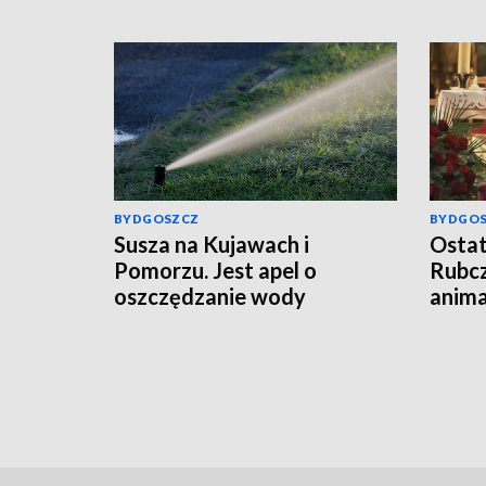
BYDGOSZCZ
BYDGO
Susza na Kujawach i
Ostat
Pomorzu. Jest apel o
Rubcz
oszczędzanie wody
anima
stude
Koro