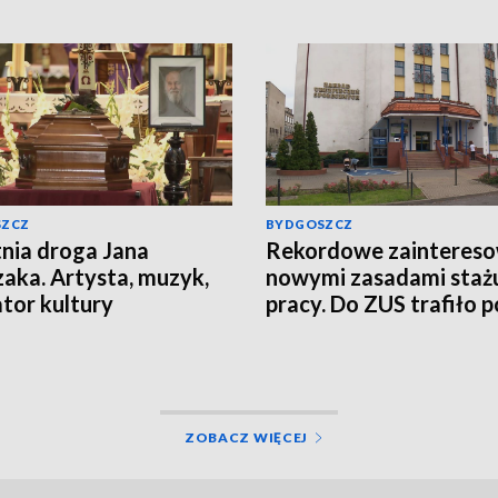
SZCZ
BYDGOSZCZ
nia droga Jana
Rekordowe zaintereso
aka. Artysta, muzyk,
nowymi zasadami staż
tor kultury
pracy. Do ZUS trafiło 
nckiej spoczął w
800 tys. wniosków
nowie
ZOBACZ WIĘCEJ