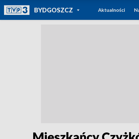
POWRÓT DO
BYDGOSZCZ
Aktualności
N
TVP REGIONY
Mieszkańcy Czyżkó