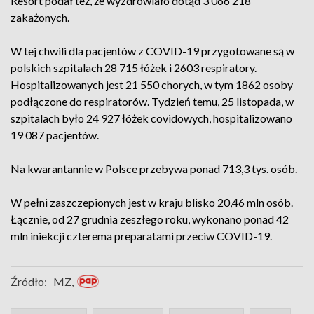
Resort podał też, że wyzdrowiało dotąd 3 066 218
zakażonych.
W tej chwili dla pacjentów z COVID-19 przygotowane są w
polskich szpitalach 28 715 łóżek i 2603 respiratory.
Hospitalizowanych jest 21 550 chorych, w tym 1862 osoby
podłączone do respiratorów. Tydzień temu, 25 listopada, w
szpitalach było 24 927 łóżek covidowych, hospitalizowano
19 087 pacjentów.
Na kwarantannie w Polsce przebywa ponad 713,3 tys. osób.
W pełni zaszczepionych jest w kraju blisko 20,46 mln osób.
Łącznie, od 27 grudnia zeszłego roku, wykonano ponad 42
mln iniekcji czterema preparatami przeciw COVID-19.
Źródło:
MZ,