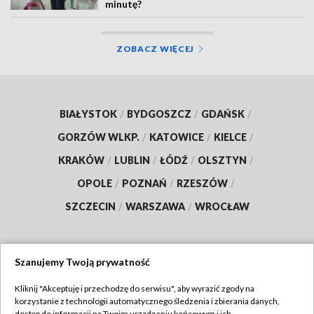
minutę?
ZOBACZ WIĘCEJ
BIAŁYSTOK
/
BYDGOSZCZ
/
GDAŃSK
/
GORZÓW WLKP.
/
KATOWICE
/
KIELCE
/
KRAKÓW
/
LUBLIN
/
ŁÓDŹ
/
OLSZTYN
/
OPOLE
/
POZNAŃ
/
RZESZÓW
/
SZCZECIN
/
WARSZAWA
/
WROCŁAW
Szanujemy Twoją prywatność
Dołącz do nas:
Kliknij "Akceptuję i przechodzę do serwisu", aby wyrazić zgody na
korzystanie z technologii automatycznego śledzenia i zbierania danych,
TVP
dostęp do informacji na Twoim urządzeniu końcowym i ich