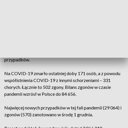
potwierdziły zakażenie koronawirusem u 27 356 kolejnych
osób. (przy 109 tys. testów). Więcej zakażeń niż w woj.
kujawsko-pomorskim zgłoszono w czwartek w
mazowieckim (4048), śląskim (3627), wielkopolskim (2539),
dolnośląskim (2345) i małopolskim (2327).
Łącznie od 4 marca ub.r., gdy wykryto w Polsce pierwsze
zakażenie SARS-CoV-2, potwierdzono 3 596 491
przypadków.
Na COVID-19 zmarło ostatniej doby 171 osób, a z powodu
współistnienia COVID-19 z innymi schorzeniami – 331
chorych. Łącznie to 502 zgony. Bilans zgonów w czasie
pandemii wzrósł w Polsce do 84 656.
Najwięcej nowych przypadków w tej fali pandemii (29 064) i
zgonów (570) zanotowano w środę 1 grudnia.