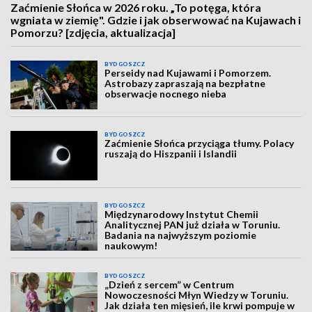
Zaćmienie Słońca w 2026 roku. „To potęga, która
wgniata w ziemię". Gdzie i jak obserwować na Kujawach i
Pomorzu? [zdjęcia, aktualizacja]
BYDGOSZCZ
Perseidy nad Kujawami i Pomorzem.
Astrobazy zapraszają na bezpłatne
obserwacje nocnego nieba
BYDGOSZCZ
Zaćmienie Słońca przyciąga tłumy. Polacy
ruszają do Hiszpanii i Islandii
BYDGOSZCZ
Międzynarodowy Instytut Chemii
Analitycznej PAN już działa w Toruniu.
Badania na najwyższym poziomie
naukowym!
BYDGOSZCZ
„Dzień z sercem” w Centrum
Nowoczesności Młyn Wiedzy w Toruniu.
Jak działa ten mięsień, ile krwi pompuje w