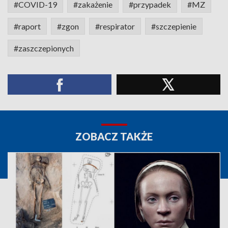
#COVID-19
#zakażenie
#przypadek
#MZ
#raport
#zgon
#respirator
#szczepienie
#zaszczepionych
ZOBACZ TAKŻE