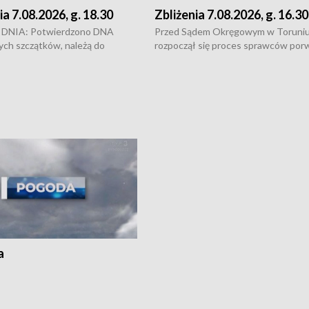
ia 7.08.2026, g. 18.30
Zbliżenia 7.08.2026, g. 16.30
DNIA: Potwierdzono DNA
Przed Sądem Okręgowym w Toruni
ych szczątków, należą do
rozpoczął się proces sprawców por
j Jowity Zielińskiej • Tragiczny
pobicie i tortur pod Grudziądzem • 
c serwisowych w studni w Solcu
zł - tyle mogą wynosić straty po poż
 • Festiwal dziewięciu wzgórz
przy ul. Kossaka w Bydgoszczy •
e i Festiwal Wisły w kilku
Niebezpiecznie na drogach regionu 
regionu • Problem z realizacją
Dalszy ciąg sporu o pranie na bydgo
 spaleniu apteki w Bydgoszczy •
Kapuściskach
ąg sąsiedzkiego sporu o
nie prania
a