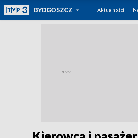
POWRÓT DO
BYDGOSZCZ
Aktualności
N
TVP REGIONY
Kierowca i pasaże