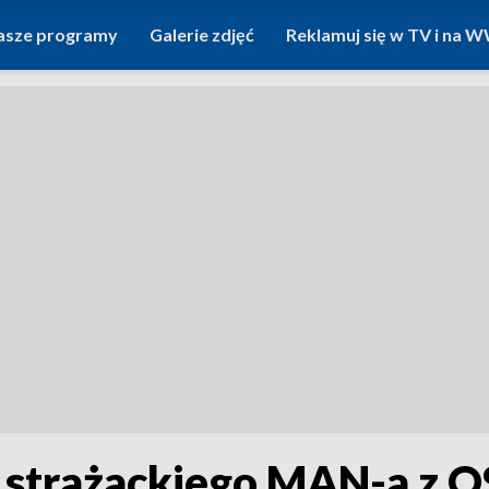
asze programy
Galerie zdjęć
Reklamuj się w TV i na
r strażackiego MAN-a z 