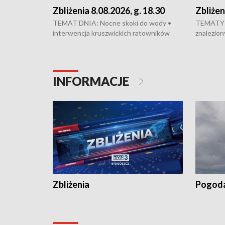
Zbliżenia 8.08.2026, g. 18.30
Zbliżen
TEMAT DNIA: Nocne skoki do wody •
TEMATY 
interwencja kruszwickich ratowników
znalezion
WOPR mogła zapobiec tragedii • Koniec
zaginione
prac na Rondzie Fordońskim • Na Wyspie
finał pra
Młyńskiej świętowano urodziny Mariana
Kujawskim
Rejewskiego • Kujawski Festiwal Pieśni
w Chełmni
INFORMACJE
Ludowej w Inowrocławiu • Rekord w
miastach 
kiszeniu ogórków w gminie Łasin
recept po
Dalszy ci
wywiesza
Zbliżenia
Pogod