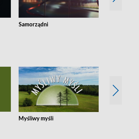
Samorządni
Wspólna sp
Myśliwy myśli
Spotkania z 