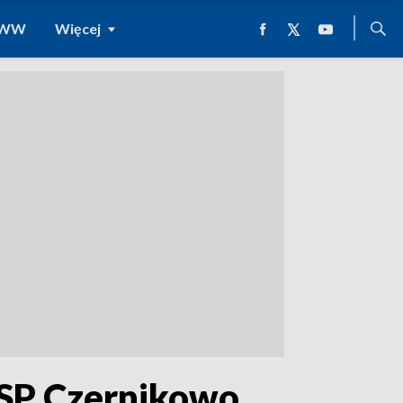
 WWW
Więcej
OSP Czernikowo