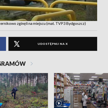
ernikowo zginęli na miejscu (mat. TVP3 Bydgoszcz)
UDOSTĘPNIJ NA X
OGRAMÓW