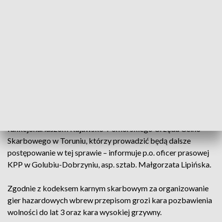
nielegalnych gier hazardowych.
ZOBACZ: Prawie pół tony nielegalnego tytoniu. Akcje KAS w
Bydgoszczy i okolicach
W środę, 1 grudnia funkcjonariusze w jednym z lokali w
Golubiu-Dobrzyniu zabezpieczyli 5 zestawów komputerów,
na których zainstalowane były gry o charakterze losowym,
prowadzone w celach komercyjnych.
- Zabezpieczony sprzęt policjanci przekazali
funkcjonariuszom Kujawsko-Pomorskiego Urzędu Celno-
Skarbowego w Toruniu, którzy prowadzić będą dalsze
postępowanie w tej sprawie – informuje p.o. oficer prasowej
KPP w Golubiu-Dobrzyniu, asp. sztab. Małgorzata Lipińska.
Zgodnie z kodeksem karnym skarbowym za organizowanie
gier hazardowych wbrew przepisom grozi kara pozbawienia
wolności do lat 3 oraz kara wysokiej grzywny.