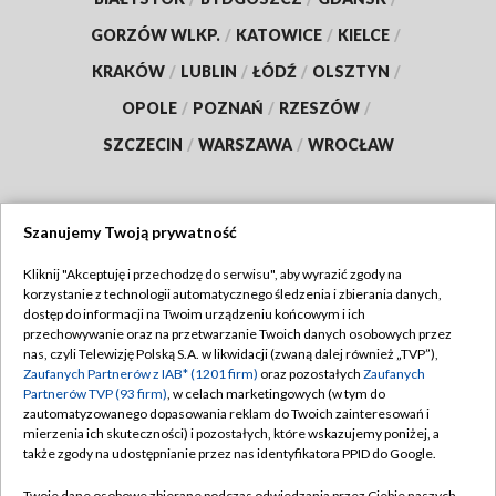
GORZÓW WLKP.
/
KATOWICE
/
KIELCE
/
KRAKÓW
/
LUBLIN
/
ŁÓDŹ
/
OLSZTYN
/
OPOLE
/
POZNAŃ
/
RZESZÓW
/
SZCZECIN
/
WARSZAWA
/
WROCŁAW
Szanujemy Twoją prywatność
Dołącz do nas:
Kliknij "Akceptuję i przechodzę do serwisu", aby wyrazić zgody na
korzystanie z technologii automatycznego śledzenia i zbierania danych,
TVP
dostęp do informacji na Twoim urządzeniu końcowym i ich
Abonament TVP
przechowywanie oraz na przetwarzanie Twoich danych osobowych przez
Regulamin TVP
nas, czyli Telewizję Polską S.A. w likwidacji (zwaną dalej również „TVP”),
Emisja w TVP
Zaufanych Partnerów z IAB* (1201 firm)
oraz pozostałych
Zaufanych
Polityka prywatności
Partnerów TVP (93 firm)
, w celach marketingowych (w tym do
Centrum informacji TVP
Moje zgody
zautomatyzowanego dopasowania reklam do Twoich zainteresowań i
mierzenia ich skuteczności) i pozostałych, które wskazujemy poniżej, a
Naziemna Telewizja Cyfrowa
Pomoc
także zgody na udostępnianie przez nas identyfikatora PPID do Google.
Sklep TVP
Biuro reklamy
Twoje dane osobowe zbierane podczas odwiedzania przez Ciebie naszych