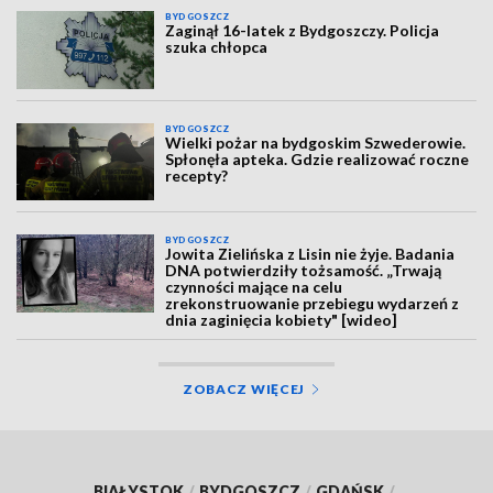
BYDGOSZCZ
Zaginął 16-latek z Bydgoszczy. Policja
szuka chłopca
BYDGOSZCZ
Wielki pożar na bydgoskim Szwederowie.
Spłonęła apteka. Gdzie realizować roczne
recepty?
BYDGOSZCZ
Jowita Zielińska z Lisin nie żyje. Badania
DNA potwierdziły tożsamość. „Trwają
czynności mające na celu
zrekonstruowanie przebiegu wydarzeń z
dnia zaginięcia kobiety" [wideo]
ZOBACZ WIĘCEJ
BIAŁYSTOK
/
BYDGOSZCZ
/
GDAŃSK
/