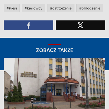
#Piesi
#kierowcy
#ostrzeżenie
#oblodzenie
ZOBACZ TAKŻE