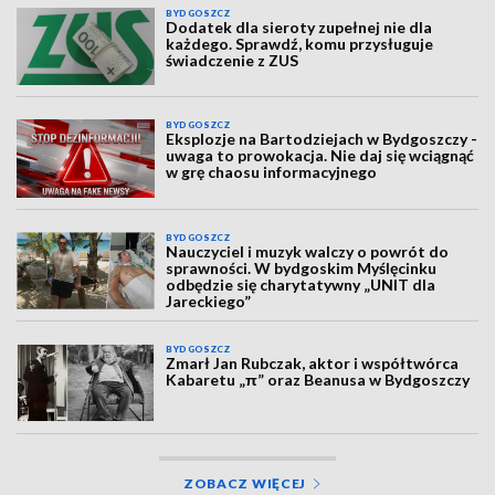
BYDGOSZCZ
Dodatek dla sieroty zupełnej nie dla
każdego. Sprawdź, komu przysługuje
świadczenie z ZUS
BYDGOSZCZ
Eksplozje na Bartodziejach w Bydgoszczy -
uwaga to prowokacja. Nie daj się wciągnąć
w grę chaosu informacyjnego
BYDGOSZCZ
Nauczyciel i muzyk walczy o powrót do
sprawności. W bydgoskim Myślęcinku
odbędzie się charytatywny „UNIT dla
Jareckiego”
BYDGOSZCZ
Zmarł Jan Rubczak, aktor i współtwórca
Kabaretu „π” oraz Beanusa w Bydgoszczy
ZOBACZ WIĘCEJ