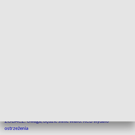
Nadchodzącej nocy temperatura minimalna przy gruncie może wynieść około
-8°C. (fot.opole.pl)
Wydział Bezpieczeństwa i Zarządzania
Kryzysowego w Bydgoszczy ostrzega przed
oblodzeniem na terenie całego województwa.
Alert obowiązuje od godz. 20.00 w czwartek, do
godz. 08.00 w piątek. Najgorsza sytuacja – według
prognoz – będzie panowała w nocy.
ZOBACZ: Uwaga, będzie silnie wiało. RCB wydało
ostrzeżenia