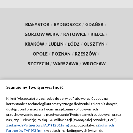
BIAŁYSTOK
/
BYDGOSZCZ
/
GDAŃSK
/
GORZÓW WLKP.
/
KATOWICE
/
KIELCE
/
KRAKÓW
/
LUBLIN
/
ŁÓDŹ
/
OLSZTYN
/
OPOLE
/
POZNAŃ
/
RZESZÓW
/
SZCZECIN
/
WARSZAWA
/
WROCŁAW
Szanujemy Twoją prywatność
Dołącz do nas:
Kliknij "Akceptuję i przechodzę do serwisu", aby wyrazić zgody na
korzystanie z technologii automatycznego śledzenia i zbierania danych,
TVP
dostęp do informacji na Twoim urządzeniu końcowym i ich
Abonament TVP
przechowywanie oraz na przetwarzanie Twoich danych osobowych przez
Regulamin TVP
nas, czyli Telewizję Polską S.A. w likwidacji (zwaną dalej również „TVP”),
Emisja w TVP
Polityka prywatności
Zaufanych Partnerów z IAB* (1201 firm)
oraz pozostałych
Zaufanych
Partnerów TVP (93 firm)
, w celach marketingowych (w tym do