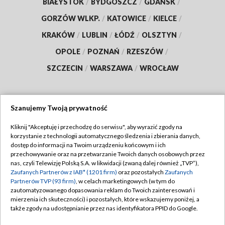
BIAŁYSTOK
/
BYDGOSZCZ
/
GDAŃSK
/
GORZÓW WLKP.
/
KATOWICE
/
KIELCE
/
KRAKÓW
/
LUBLIN
/
ŁÓDŹ
/
OLSZTYN
/
OPOLE
/
POZNAŃ
/
RZESZÓW
/
SZCZECIN
/
WARSZAWA
/
WROCŁAW
Szanujemy Twoją prywatność
Dołącz do nas:
Kliknij "Akceptuję i przechodzę do serwisu", aby wyrazić zgody na
korzystanie z technologii automatycznego śledzenia i zbierania danych,
TVP
dostęp do informacji na Twoim urządzeniu końcowym i ich
Abonament TVP
przechowywanie oraz na przetwarzanie Twoich danych osobowych przez
Regulamin TVP
nas, czyli Telewizję Polską S.A. w likwidacji (zwaną dalej również „TVP”),
Emisja w TVP
Polityka prywatności
Zaufanych Partnerów z IAB* (1201 firm)
oraz pozostałych
Zaufanych
Partnerów TVP (93 firm)
, w celach marketingowych (w tym do
Centrum informacji TVP
Moje zgody
zautomatyzowanego dopasowania reklam do Twoich zainteresowań i
mierzenia ich skuteczności) i pozostałych, które wskazujemy poniżej, a
Naziemna Telewizja Cyfrowa
Pomoc
także zgody na udostępnianie przez nas identyfikatora PPID do Google.
Sklep TVP
Biuro reklamy