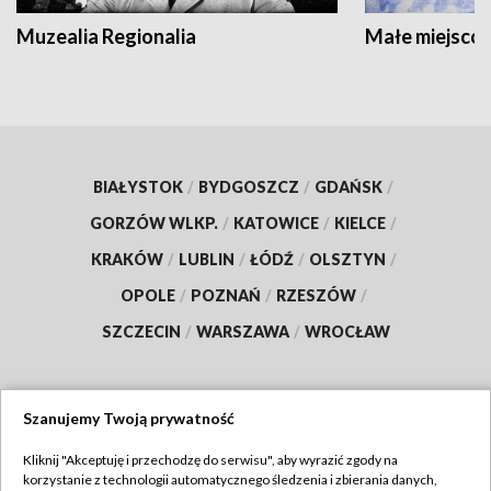
Muzealia Regionalia
Małe miejscow
BIAŁYSTOK
/
BYDGOSZCZ
/
GDAŃSK
/
GORZÓW WLKP.
/
KATOWICE
/
KIELCE
/
KRAKÓW
/
LUBLIN
/
ŁÓDŹ
/
OLSZTYN
/
OPOLE
/
POZNAŃ
/
RZESZÓW
/
SZCZECIN
/
WARSZAWA
/
WROCŁAW
Szanujemy Twoją prywatność
Dołącz do nas:
Kliknij "Akceptuję i przechodzę do serwisu", aby wyrazić zgody na
korzystanie z technologii automatycznego śledzenia i zbierania danych,
TVP