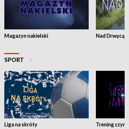
Magazyn nakielski
Nad Drwęcą
SPORT
Liga na skróty
Trening czyni 