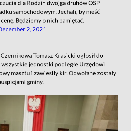
łczucia dla Rodzin dwojga druhów OSP
padku samochodowym. Jechali, by nieść
 cenę. Będziemy o nich pamiętać.
December 2, 2021
 Czernikowa Tomasz Krasicki ogłosił do
by wszystkie jednostki podległe Urzędowi
wy masztu i zawiesiły kir. Odwołane zostały
auspicjami gminy.