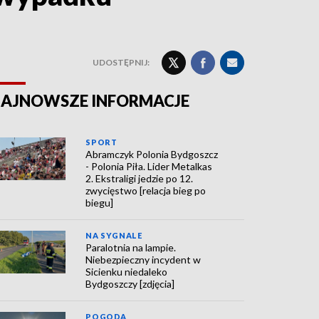
UDOSTĘPNIJ:
AJNOWSZE INFORMACJE
SPORT
Abramczyk Polonia Bydgoszcz
- Polonia Piła. Lider Metalkas
2. Ekstraligi jedzie po 12.
zwycięstwo [relacja bieg po
biegu]
NA SYGNALE
Paralotnia na lampie.
Niebezpieczny incydent w
Sicienku niedaleko
Bydgoszczy [zdjęcia]
POGODA