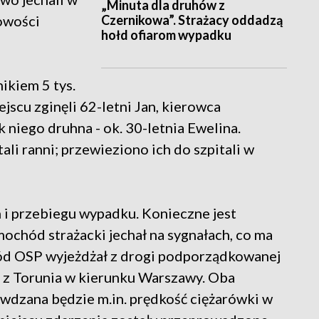
„Minuta dla druhów z
Czernikowa”. Strażacy oddadzą
owości
hołd ofiarom wypadku
ikiem 5 tys.
ejscu zginęli 62-letni Jan, kierowca
niego druhna - ok. 30-letnia Ewelina.
ali ranni; przewieziono ich do szpitali w
 i przebiegu wypadku. Konieczne jest
amochód strażacki jechał na sygnałach, co ma
hód OSP wyjeżdżał z drogi podporządkowanej
 z Torunia w kierunku Warszawy. Oba
dzana będzie m.in. prędkość ciężarówki w