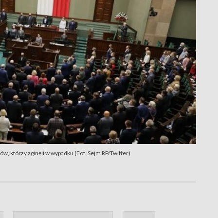
ów, którzy zginęli w wypadku (Fot. Sejm RP/Twitter)