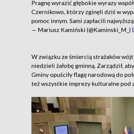
Pragnę wyrazić głębokie wyrazy wspó
Czernikowo, którzy zginęli dziś w wy
pomoc innym. Sami zapłacili najwyższą
— Mariusz Kamiński (@Kaminski_M_)
W związku ze śmiercią strażaków wójt
niedzieli żałobę gminną. Zarządził, a
Gminy opuściły flagę narodową do poło
też wszystkie imprezy kulturalne pod 