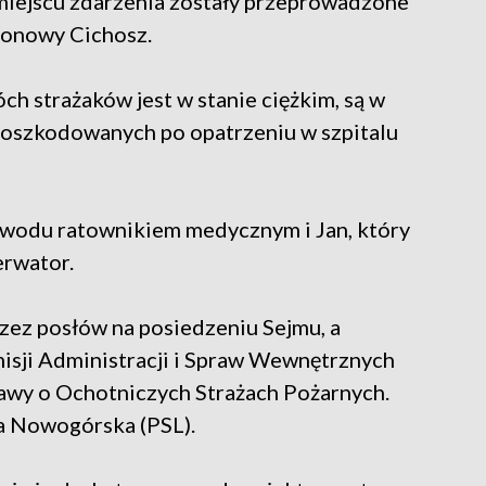
 miejscu zdarzenia zostały przeprowadzone
ejonowy Cichosz.
ch strażaków jest w stanie ciężkim, są w
z poszkodowanych po opatrzeniu w szpitalu
awodu ratownikiem medycznym i Jan, który
erwator.
rzez posłów na posiedzeniu Sejmu, a
misji Administracji i Spraw Wewnętrznych
awy o Ochotniczych Strażach Pożarnych.
la Nowogórska (PSL).