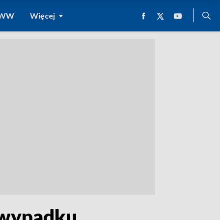
 WWW
Więcej
 wypadku