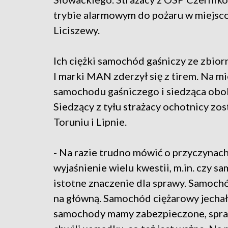
trybie alarmowym do pożaru w miejsc
Liciszewy.
Ich ciężki samochód gaśniczy ze zbiorn
l marki MAN zderzył się z tirem. Na mi
samochodu gaśniczego i siedząca obok 
Siedzący z tyłu strażacy ochotnicy zost
Toruniu i Lipnie.
- Na razie trudno mówić o przyczynach
wyjaśnienie wielu kwestii, m.in. czy s
istotne znaczenie dla sprawy. Samoc
na główną. Samochód ciężarowy jechał
samochody mamy zabezpieczone, spraw