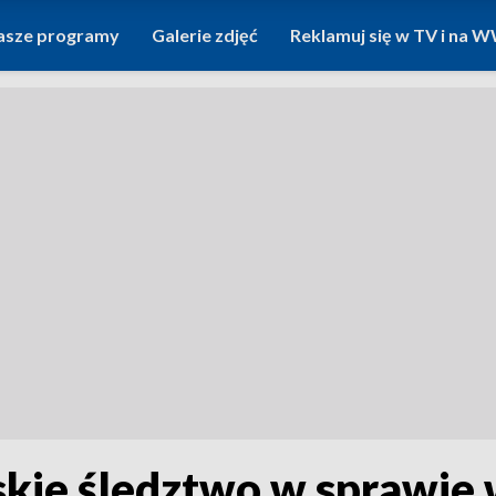
asze programy
Galerie zdjęć
Reklamuj się w TV i na
skie śledztwo w sprawie