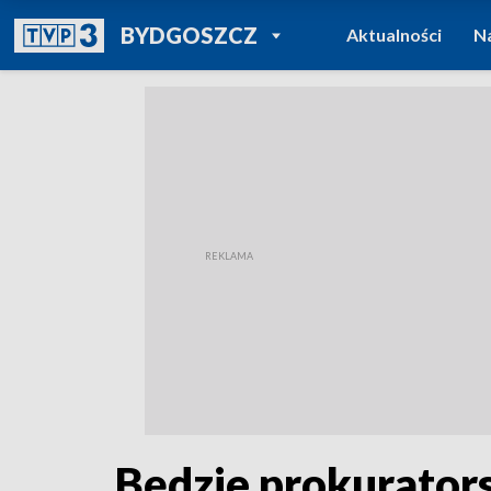
POWRÓT DO
BYDGOSZCZ
Aktualności
N
TVP REGIONY
Będzie prokurator