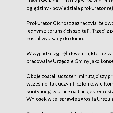
chwili wypadku, co też jest ważne. Na
oględziny - powiedziała prokurator r
Prokurator Cichosz zaznaczyła, że dwó
jednym z toruńskich szpitali. Trzeci 
został wypisany do domu.
W wypadku zginęła Ewelina, która z z
pracował w Urzędzie Gminy jako kons
Oboje zostali uczczeni minutą ciszy p
wcześniej tak uczynili członkowie Ko
kontynuujący prace nad projektem ust
Wniosek w tej sprawie zgłosiła Urszu