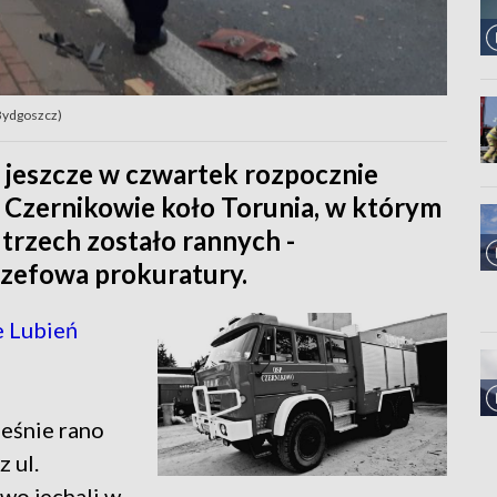
 Bydgoszcz)
 jeszcze w czwartek rozpocznie
Czernikowie koło Torunia, w którym
 trzech zostało rannych -
szefowa prokuratury.
 Lubień
eśnie rano
 ul.
wo jechali w