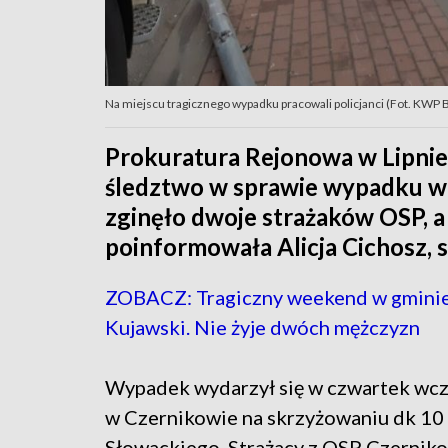
Na miejscu tragicznego wypadku pracowali policjanci (Fot. KWP
Prokuratura Rejonowa w Lipnie
śledztwo w sprawie wypadku w 
zginęło dwoje strażaków OSP, a
poinformowała Alicja Cichosz, 
ZOBACZ: Tragiczny weekend w gminie
Kujawski. Nie żyje dwóch mężczyzn
Wypadek wydarzył się w czwartek wcz
w Czernikowie na skrzyżowaniu dk 10 z
Słowackiego. Strażacy z OSP Czerniko