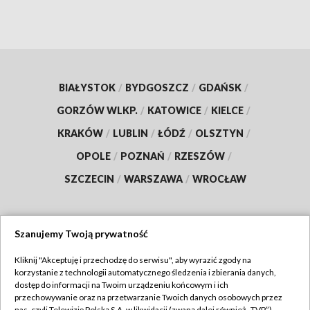
BIAŁYSTOK
/
BYDGOSZCZ
/
GDAŃSK
/
GORZÓW WLKP.
/
KATOWICE
/
KIELCE
/
KRAKÓW
/
LUBLIN
/
ŁÓDŹ
/
OLSZTYN
/
OPOLE
/
POZNAŃ
/
RZESZÓW
/
SZCZECIN
/
WARSZAWA
/
WROCŁAW
Szanujemy Twoją prywatność
Dołącz do nas:
Kliknij "Akceptuję i przechodzę do serwisu", aby wyrazić zgody na
korzystanie z technologii automatycznego śledzenia i zbierania danych,
TVP
dostęp do informacji na Twoim urządzeniu końcowym i ich
Abonament TVP
przechowywanie oraz na przetwarzanie Twoich danych osobowych przez
Regulamin TVP
nas, czyli Telewizję Polską S.A. w likwidacji (zwaną dalej również „TVP”),