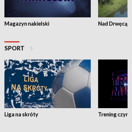
Magazyn nakielski
Nad Drwęcą
SPORT
Liga na skróty
Trening czyni 