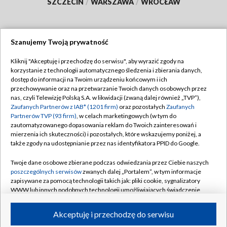
SZCZECIN
/
WARSZAWA
/
WROCŁAW
Szanujemy Twoją prywatność
Dołącz do nas:
Kliknij "Akceptuję i przechodzę do serwisu", aby wyrazić zgody na
korzystanie z technologii automatycznego śledzenia i zbierania danych,
TVP
dostęp do informacji na Twoim urządzeniu końcowym i ich
Abonament TVP
przechowywanie oraz na przetwarzanie Twoich danych osobowych przez
Regulamin TVP
nas, czyli Telewizję Polską S.A. w likwidacji (zwaną dalej również „TVP”),
Emisja w TVP
Polityka prywatności
Zaufanych Partnerów z IAB* (1201 firm)
oraz pozostałych
Zaufanych
Partnerów TVP (93 firm)
, w celach marketingowych (w tym do
Centrum informacji TVP
Moje zgody
zautomatyzowanego dopasowania reklam do Twoich zainteresowań i
mierzenia ich skuteczności) i pozostałych, które wskazujemy poniżej, a
Naziemna Telewizja Cyfrowa
Pomoc
także zgody na udostępnianie przez nas identyfikatora PPID do Google.
Sklep TVP
Biuro reklamy
Twoje dane osobowe zbierane podczas odwiedzania przez Ciebie naszych
Rada Programowa
Kontakt
poszczególnych serwisów
zwanych dalej „Portalem”, w tym informacje
zapisywane za pomocą technologii takich jak: pliki cookie, sygnalizatory
System NOS
WWW lub innych podobnych technologii umożliwiających świadczenie
dopasowanych i bezpiecznych usług, personalizację treści oraz reklam,
Informacje o nadawcy
Kanały
udostępnianie funkcji mediów społecznościowych oraz analizowanie
Akceptuję i przechodzę do serwisu
ruchu w Internecie.
Program dla prasy