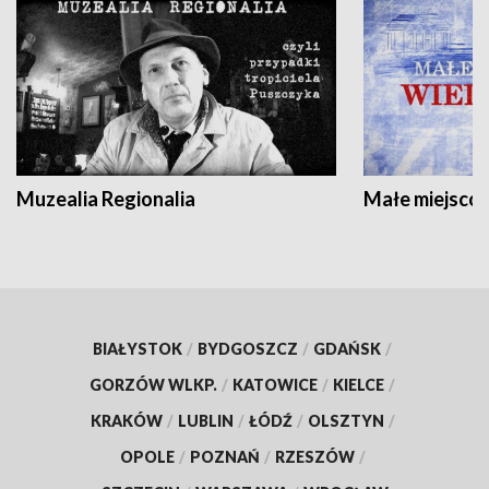
Muzealia Regionalia
Małe miejscow
BIAŁYSTOK
/
BYDGOSZCZ
/
GDAŃSK
/
GORZÓW WLKP.
/
KATOWICE
/
KIELCE
/
KRAKÓW
/
LUBLIN
/
ŁÓDŹ
/
OLSZTYN
/
OPOLE
/
POZNAŃ
/
RZESZÓW
/