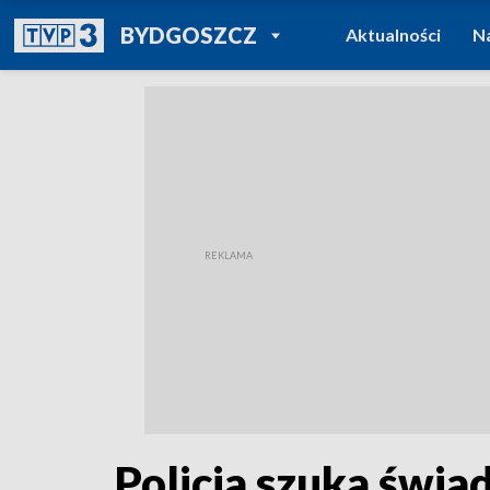
POWRÓT DO
BYDGOSZCZ
Aktualności
N
TVP REGIONY
Policja szuka świ