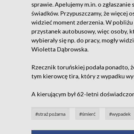
sprawie. Apelujemy m.in. o zgłaszanie 
świadków. Przypuszczamy, że więcej 
widzieć moment zderzenia. W pobliżu 
przystanek autobusowy, więc osoby, k
wybierały się np. do pracy, mogły wid
Wioletta Dąbrowska.
Rzecznik toruńskiej podała ponadto, ż
tym kierowcę tira, który z wypadku wy
A kierującym był 62-letni doświadczon
#straż pożarna
#śmierć
#wypadek