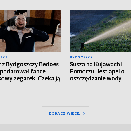
SZCZ
BYDGOSZCZ
 z Bydgoszczy Bedoes
Susza na Kujawach i
podarował fance
Pomorzu. Jest apel o
sowy zegarek. Czeka ją
oszczędzanie wody
tek?
ZOBACZ WIĘCEJ