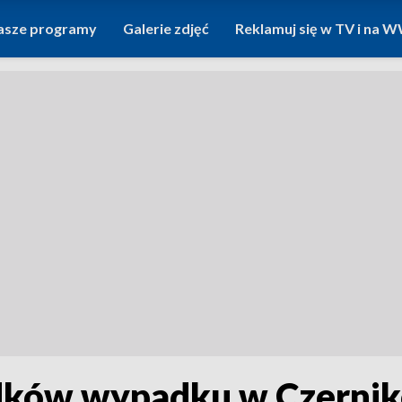
asze programy
Galerie zdjęć
Reklamuj się w TV i na
adków wypadku w Czerni