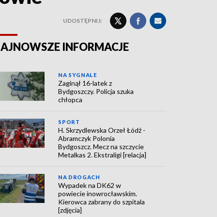
UDOSTĘPNIJ:
AJNOWSZE INFORMACJE
NA SYGNALE
Zaginął 16-latek z
Bydgoszczy. Policja szuka
chłopca
SPORT
H. Skrzydlewska Orzeł Łódź -
Abramczyk Polonia
Bydgoszcz. Mecz na szczycie
Metalkas 2. Ekstraligi [relacja]
NA DROGACH
Wypadek na DK62 w
powiecie inowrocławskim.
Kierowca zabrany do szpitala
[zdjęcia]