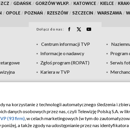
SZCZ
/
GDAŃSK
/
GORZÓW WLKP.
/
KATOWICE
/
KIELCE
/
KRA
N
/
OPOLE
/
POZNAŃ
/
RZESZÓW
/
SZCZECIN
/
WARSZAWA
/
W
Dołącz do nas:
Centrum informacji TVP
Naziemna
Informacje o nadawcy
Program d
zetargowe
Zgłoś program (ROPAT)
Serwis fo
wizyjna
Kariera w TVP
Merchandi
Polityka prywatności
Moje zgody
Pomoc
Biuro re
ody na korzystanie z technologii automatycznego śledzenia i zbie
 danych osobowych przez nas, czyli Telewizję Polską S.A. w likw
VP (93 firm)
, w celach marketingowych (w tym do zautomatyzow
 poniżej, a także zgody na udostępnianie przez nas identyfikator