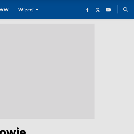
 WWW
Więcej
kowie