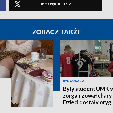
UDOSTĘPNIJ NA X
ZOBACZ TAKŻE
BYDGOSZCZ
Były student UMK w
zorganizował charyt
Dzieci dostały orygi
piłkarskie [zdjęcia]