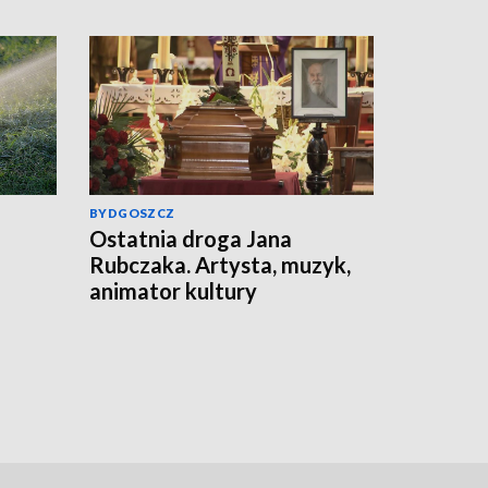
BYDGOSZCZ
Ostatnia droga Jana
Rubczaka. Artysta, muzyk,
animator kultury
studenckiej spoczął w
Koronowie