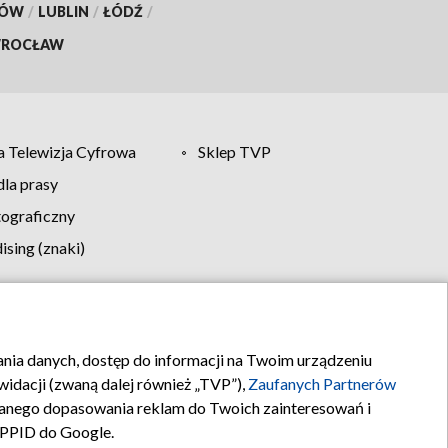
KÓW
/
LUBLIN
/
ŁÓDŹ
/
ROCŁAW
 Telewizja Cyfrowa
Sklep TVP
la prasy
tograficzny
sing (znaki)
klamy
Kontakt
rania danych, dostęp do informacji na Twoim urządzeniu
idacji (zwaną dalej również „TVP”),
Zaufanych Partnerów
anego dopasowania reklam do Twoich zainteresowań i
a PPID do Google.