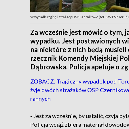
W wypadku zginęli strażacy OSP Czernikowo (fot. KW PSP Toruń)
Za wcześnie jest mówić o tym, 
wypadku. Jest postawionych wi
na niektóre z nich będą musieli
rzecznik Komendy Miejskiej Pol
Dąbrowska. Policja apeluje o zg
ZOBACZ: Tragiczny wypadek pod Toru
żyje dwóch strażaków OSP Czernikowo,
rannych
- Jest za wcześnie, by ustalić, czyja był
Policja wciąż zbiera materiał dowodow