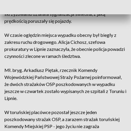
gaśniczy miał włączone sygnały ostrzegawcze, czy na
skrzyżowaniu działała sygnalizacja świetlna, z jaką
prędkością poruszały się pojazdy.
W czasie oględzin miejsca wypadku obecny był biegły z
zakresu ruchu drogowego. Alicja Cichosz, szefowa
prokuratury w Lipnie zaznaczyła, że obecnie policja powadzi
czynności zlecone w ramach śledztwa.
Mł. bryg. Arkadiusz Piętak, rzecznik Komendy
Wojewódzkiej Państwowej Straży Pożarnej poinformował,
że dwóch strażaków OSP poszkodowanych w wypadku
jeszcze w czwartek zostało wypisanych ze szpitali z Toruniu i
Lipnie.
W toruńskiej placówce pozostał jeszcze jeden
poszkodowany strażak OSP, a zarazem strażak toruńskiej
Komendy Miejskiej PSP - jego życiu nie zagraża