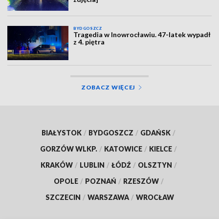
BYDGOSZCZ
Tragedia w Inowrocławiu. 47-latek wypadł
z 4. piętra
ZOBACZ WIĘCEJ
BIAŁYSTOK
/
BYDGOSZCZ
/
GDAŃSK
/
GORZÓW WLKP.
/
KATOWICE
/
KIELCE
/
KRAKÓW
/
LUBLIN
/
ŁÓDŹ
/
OLSZTYN
/
OPOLE
/
POZNAŃ
/
RZESZÓW
/
SZCZECIN
/
WARSZAWA
/
WROCŁAW