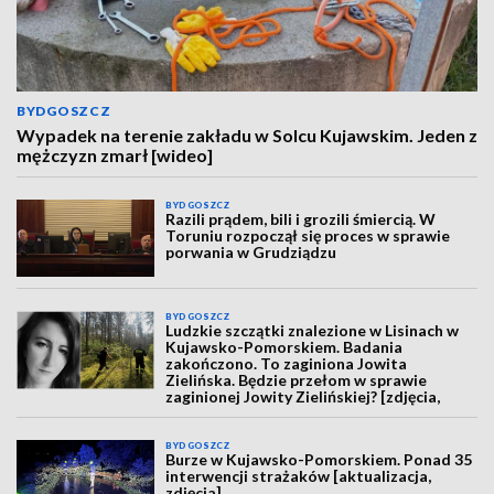
BYDGOSZCZ
Wypadek na terenie zakładu w Solcu Kujawskim. Jeden z
mężczyzn zmarł [wideo]
BYDGOSZCZ
Razili prądem, bili i grozili śmiercią. W
Toruniu rozpoczął się proces w sprawie
porwania w Grudziądzu
BYDGOSZCZ
Ludzkie szczątki znalezione w Lisinach w
Kujawsko-Pomorskiem. Badania
zakończono. To zaginiona Jowita
Zielińska. Będzie przełom w sprawie
zaginionej Jowity Zielińskiej? [zdjęcia,
wideo, aktualizacja]
BYDGOSZCZ
Burze w Kujawsko-Pomorskiem. Ponad 35
interwencji strażaków [aktualizacja,
zdjęcia]