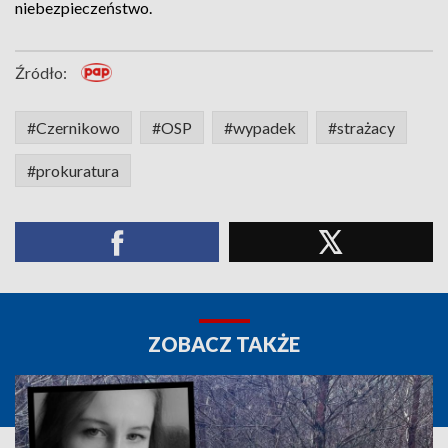
niebezpieczeństwo.
Źródło:
#Czernikowo
#OSP
#wypadek
#strażacy
#prokuratura
ZOBACZ TAKŻE