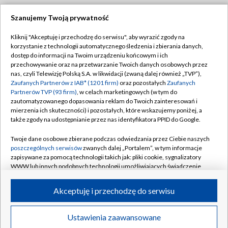
Szanujemy Twoją prywatność
Dołącz do nas:
Kliknij "Akceptuję i przechodzę do serwisu", aby wyrazić zgody na
korzystanie z technologii automatycznego śledzenia i zbierania danych,
TVP
dostęp do informacji na Twoim urządzeniu końcowym i ich
Abonament TVP
przechowywanie oraz na przetwarzanie Twoich danych osobowych przez
Regulamin TVP
nas, czyli Telewizję Polską S.A. w likwidacji (zwaną dalej również „TVP”),
Emisja w TVP
Zaufanych Partnerów z IAB* (1201 firm)
oraz pozostałych
Zaufanych
Polityka prywatności
Partnerów TVP (93 firm)
, w celach marketingowych (w tym do
Centrum informacji TVP
Moje zgody
zautomatyzowanego dopasowania reklam do Twoich zainteresowań i
mierzenia ich skuteczności) i pozostałych, które wskazujemy poniżej, a
Naziemna Telewizja Cyfrowa
Pomoc
także zgody na udostępnianie przez nas identyfikatora PPID do Google.
Sklep TVP
Biuro reklamy
Twoje dane osobowe zbierane podczas odwiedzania przez Ciebie naszych
Rada Programowa
poszczególnych serwisów
zwanych dalej „Portalem”, w tym informacje
Kontakt
zapisywane za pomocą technologii takich jak: pliki cookie, sygnalizatory
System NOS
WWW lub innych podobnych technologii umożliwiających świadczenie
dopasowanych i bezpiecznych usług, personalizację treści oraz reklam,
Informacje o nadawcy
Kanały
udostępnianie funkcji mediów społecznościowych oraz analizowanie
Akceptuję i przechodzę do serwisu
ruchu w Internecie.
Program dla prasy
©2026 Telewizja Polska S.A. w likwidacji
Biuro Reklamy
Twoje dane osobowe zbierane podczas odwiedzania przez Ciebie
Ustawienia zaawansowane
poszczególnych serwisów
na Portalu, takie jak adresy IP, identyfikatory
Ogłoszenie przetargowe