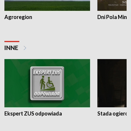
Agroregion
Dni Pola Min
INNE
Ekspert ZUS odpowiada
Stada ogieró