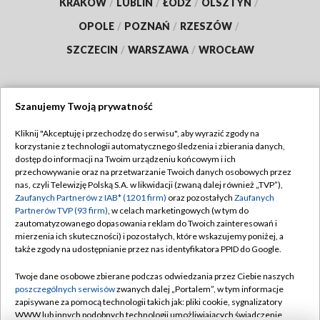
KRAKÓW
/
LUBLIN
/
ŁÓDŹ
/
OLSZTYN
/
OPOLE
/
POZNAŃ
/
RZESZÓW
/
SZCZECIN
/
WARSZAWA
/
WROCŁAW
Szanujemy Twoją prywatność
Dołącz do nas:
Kliknij "Akceptuję i przechodzę do serwisu", aby wyrazić zgody na
korzystanie z technologii automatycznego śledzenia i zbierania danych,
TVP
dostęp do informacji na Twoim urządzeniu końcowym i ich
Abonament TVP
przechowywanie oraz na przetwarzanie Twoich danych osobowych przez
Regulamin TVP
nas, czyli Telewizję Polską S.A. w likwidacji (zwaną dalej również „TVP”),
Emisja w TVP
Polityka prywatności
Zaufanych Partnerów z IAB* (1201 firm)
oraz pozostałych
Zaufanych
Partnerów TVP (93 firm)
, w celach marketingowych (w tym do
Centrum informacji TVP
Moje zgody
zautomatyzowanego dopasowania reklam do Twoich zainteresowań i
mierzenia ich skuteczności) i pozostałych, które wskazujemy poniżej, a
Naziemna Telewizja Cyfrowa
Pomoc
także zgody na udostępnianie przez nas identyfikatora PPID do Google.
Sklep TVP
Biuro reklamy
Twoje dane osobowe zbierane podczas odwiedzania przez Ciebie naszych
Rada Programowa
Kontakt
poszczególnych serwisów
zwanych dalej „Portalem”, w tym informacje
zapisywane za pomocą technologii takich jak: pliki cookie, sygnalizatory
System NOS
WWW lub innych podobnych technologii umożliwiających świadczenie