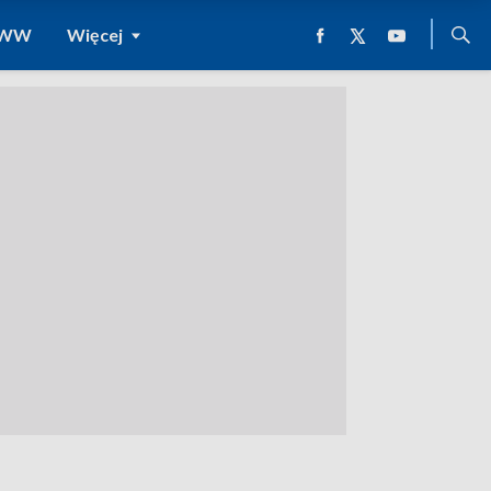
 WWW
Więcej