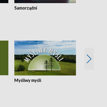
Samorządni
Wspólna sp
Myśliwy myśli
Spotkania z 