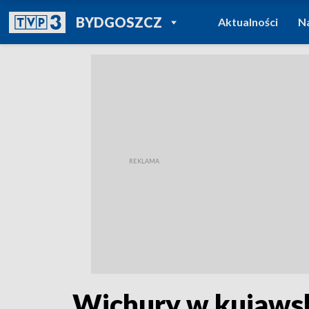
POWRÓT DO
BYDGOSZCZ
Aktualności
N
TVP REGIONY
Wichury w kujaws