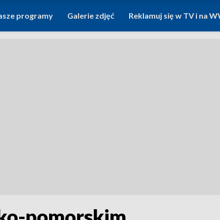
asze programy
Galerie zdjęć
Reklamuj się w TV i na
ko-pomorskim