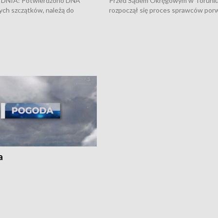
DNIA: Potwierdzono DNA
Przed Sądem Okręgowym w Toruni
ych szczątków, należą do
rozpoczął się proces sprawców por
j Jowity Zielińskiej • Tragiczny
pobicie i tortur pod Grudziądzem • 
c serwisowych w studni w Solcu
zł - tyle mogą wynosić straty po poż
 • Festiwal dziewięciu wzgórz
przy ul. Kossaka w Bydgoszczy •
e i Festiwal Wisły w kilku
Niebezpiecznie na drogach regionu 
regionu • Problem z realizacją
Dalszy ciąg sporu o pranie na bydgo
 spaleniu apteki w Bydgoszczy •
Kapuściskach
ąg sąsiedzkiego sporu o
nie prania
a