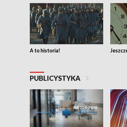
A to historia!
Jeszcze
PUBLICYSTYKA