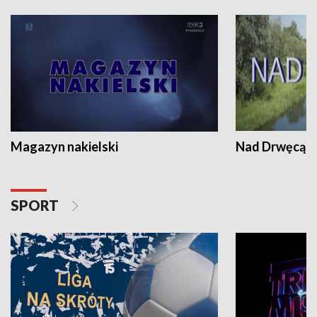
Magazyn nakielski
Nad Drwęcą
SPORT