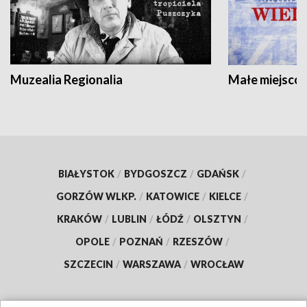
Muzealia Regionalia
Małe miejscow
BIAŁYSTOK
/
BYDGOSZCZ
/
GDAŃSK
/
GORZÓW WLKP.
/
KATOWICE
/
KIELCE
/
KRAKÓW
/
LUBLIN
/
ŁÓDŹ
/
OLSZTYN
/
OPOLE
/
POZNAŃ
/
RZESZÓW
/
SZCZECIN
/
WARSZAWA
/
WROCŁAW