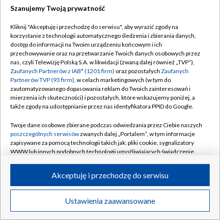
Szanujemy Twoją prywatność
Dołącz do nas:
Kliknij "Akceptuję i przechodzę do serwisu", aby wyrazić zgody na
korzystanie z technologii automatycznego śledzenia i zbierania danych,
TVP
dostęp do informacji na Twoim urządzeniu końcowym i ich
Abonament TVP
przechowywanie oraz na przetwarzanie Twoich danych osobowych przez
Regulamin TVP
nas, czyli Telewizję Polską S.A. w likwidacji (zwaną dalej również „TVP”),
Emisja w TVP
Polityka prywatności
Zaufanych Partnerów z IAB* (1201 firm)
oraz pozostałych
Zaufanych
Partnerów TVP (93 firm)
, w celach marketingowych (w tym do
Centrum informacji TVP
Moje zgody
zautomatyzowanego dopasowania reklam do Twoich zainteresowań i
mierzenia ich skuteczności) i pozostałych, które wskazujemy poniżej, a
Naziemna Telewizja Cyfrowa
Pomoc
także zgody na udostępnianie przez nas identyfikatora PPID do Google.
Sklep TVP
Biuro reklamy
Twoje dane osobowe zbierane podczas odwiedzania przez Ciebie naszych
Rada Programowa
Kontakt
poszczególnych serwisów
zwanych dalej „Portalem”, w tym informacje
zapisywane za pomocą technologii takich jak: pliki cookie, sygnalizatory
System NOS
WWW lub innych podobnych technologii umożliwiających świadczenie
dopasowanych i bezpiecznych usług, personalizację treści oraz reklam,
Informacje o nadawcy
Kanały
udostępnianie funkcji mediów społecznościowych oraz analizowanie
Akceptuję i przechodzę do serwisu
ruchu w Internecie.
Program dla prasy
©2026 Telewizja Polska S.A. w likwidacji
Biuro Reklamy
Twoje dane osobowe zbierane podczas odwiedzania przez Ciebie
Ustawienia zaawansowane
poszczególnych serwisów
na Portalu, takie jak adresy IP, identyfikatory
Ogłoszenie przetargowe
Twoich urządzeń końcowych i identyfikatory plików cookie, informacje o