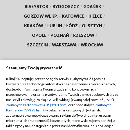
BIAŁYSTOK
/
BYDGOSZCZ
/
GDAŃSK
/
GORZÓW WLKP.
/
KATOWICE
/
KIELCE
/
KRAKÓW
/
LUBLIN
/
ŁÓDŹ
/
OLSZTYN
/
OPOLE
/
POZNAŃ
/
RZESZÓW
/
SZCZECIN
/
WARSZAWA
/
WROCŁAW
Szanujemy Twoją prywatność
Dołącz do nas:
Kliknij "Akceptuję i przechodzę do serwisu", aby wyrazić zgody na
korzystanie z technologii automatycznego śledzenia i zbierania danych,
TVP
dostęp do informacji na Twoim urządzeniu końcowym i ich
Abonament TVP
przechowywanie oraz na przetwarzanie Twoich danych osobowych przez
Regulamin TVP
nas, czyli Telewizję Polską S.A. w likwidacji (zwaną dalej również „TVP”),
Emisja w TVP
Polityka prywatności
Zaufanych Partnerów z IAB* (1201 firm)
oraz pozostałych
Zaufanych
Partnerów TVP (93 firm)
, w celach marketingowych (w tym do
Centrum informacji TVP
Moje zgody
zautomatyzowanego dopasowania reklam do Twoich zainteresowań i
mierzenia ich skuteczności) i pozostałych, które wskazujemy poniżej, a
Naziemna Telewizja Cyfrowa
Pomoc
także zgody na udostępnianie przez nas identyfikatora PPID do Google.