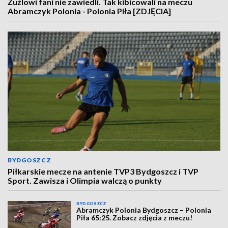
Żużlowi fani nie zawiedli. Tak kibicowali na meczu
Abramczyk Polonia - Polonia Piła [ZDJĘCIA]
BYDGOSZCZ
Piłkarskie mecze na antenie TVP3 Bydgoszcz i TVP
Sport. Zawisza i Olimpia walczą o punkty
BYDGOSZCZ
Abramczyk Polonia Bydgoszcz – Polonia
Piła 65:25. Zobacz zdjęcia z meczu!