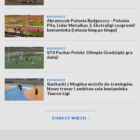
BYDGOSZCZ
Abramczyk Polonia Bydgoszcz - Polonia
Piła. Lider Metalkas 2. Ekstraligi rozgromił
beniaminka [relacja bieg po biegu]
BYDGOSZCZ
STS Puchar Polski: Olimpia Grudziądz gra
dalej!
BYDGOSZCZ
Siatkarki z Mogilna wróciły do treningów.
Nowy trener i ambitne cele beniaminka
Tauron Ligi
ZOBACZ WIĘCEJ