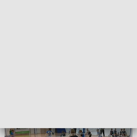
POWRÓT DO
BYDGOSZCZ
TVP REGIONY
Sportowa rywalizacja z okazji
„Mikołajek” w bydgoskim liceum
2021-12-04
Dawid Piątkowski