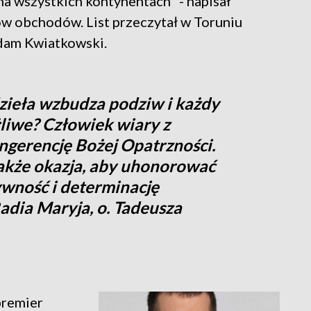
na wszystkich kontynentach" - napisał
ów obchodów. List przeczytał w Toruniu
Adam Kwiatkowski.
zieła wzbudza podziw i każdy
liwe? Człowiek wiary z
ngerencję Bożej Opatrzności.
także okazja, aby uhonorować
ywność i determinację
Radia Maryja, o. Tadeusza
premier