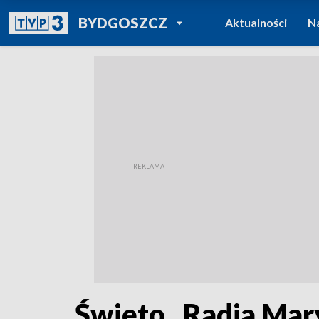
POWRÓT DO
BYDGOSZCZ
Aktualności
N
TVP REGIONY
Święto „Radia Mary