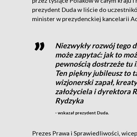
przez tysiące Polaków w całym kraju i 
prezydent Duda w liście do uczestnik
minister w prezydenckiej kancelarii 
Niezwykły rozwój tego d
może zapytać: jak to moż
pewnością dostrzeże tu i
Ten piękny jubileusz to 
wizjonerski zapał, kreat
założyciela i dyrektora 
Rydzyka
- wskazał prezydent Duda.
Prezes Prawa i Sprawiedliwości, wice