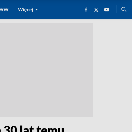
 WWW
Więcej
 30 lat temu