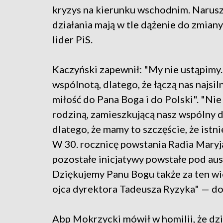
kryzys na kierunku wschodnim. Naruszan
działania mają w tle dążenie do zmiany
lider PiS.
Kaczyński zapewnił: "My nie ustąpimy.
wspólnotą, dlatego, że łączą nas najsil
miłość do Pana Boga i do Polski". "Ni
rodziną, zamieszkującą nasz wspólny d
dlatego, że mamy to szczęście, że istni
W 30. rocznicę powstania Radia Maryj
pozostałe inicjatywy powstałe pod au
Dziękujemy Panu Bogu także za ten wie
ojca dyrektora Tadeusza Ryzyka" — do
Abp Mokrzycki mówił w homilii, że dz