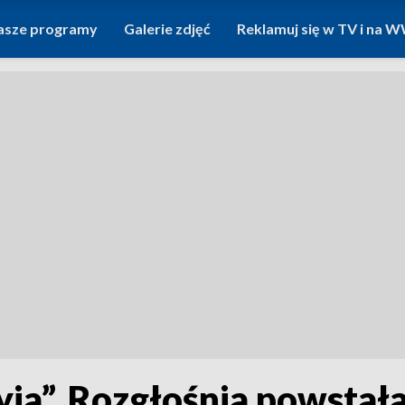
asze programy
Galerie zdjęć
Reklamuj się w TV i na
ja”. Rozgłośnia powstała