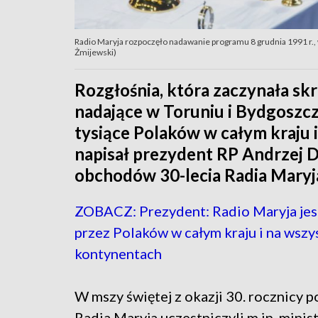
Radio Maryja rozpoczęło nadawanie programu 8 grudnia 1991 r., 
Żmijewski)
Rozgłośnia, która zaczynała skr
nadające w Toruniu i Bydgoszczy
tysiące Polaków w całym kraju 
napisał prezydent RP Andrzej D
obchodów 30-lecia Radia Maryj
ZOBACZ: Prezydent: Radio Maryja jes
przez Polaków w całym kraju i na wszy
kontynentach
W mszy świętej z okazji 30. rocznicy 
Radia Maryja uczestniczyli m.in. minis