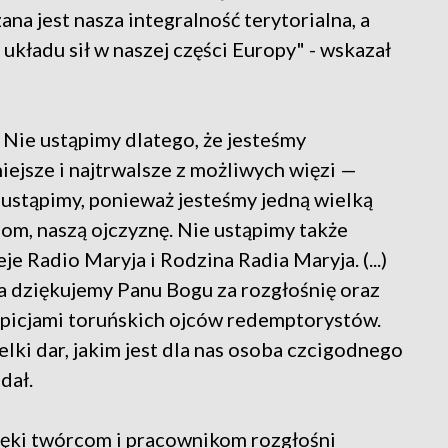
a jest nasza integralność terytorialna, a
 układu sił w naszej części Europy" - wskazał
 Nie ustąpimy dlatego, że jesteśmy
niejsze i najtrwalsze z możliwych więzi —
e ustąpimy, ponieważ jesteśmy jedną wielką
om, naszą ojczyznę. Nie ustąpimy także
eje Radio Maryja i Rodzina Radia Maryja. (...)
a dziękujemy Panu Bogu za rozgłośnię oraz
spicjami toruńskich ojców redemptorystów.
lki dar, jakim jest dla nas osoba czcigodnego
dał.
ięki twórcom i pracownikom rozgłośni