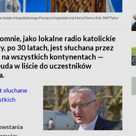
w święto Niepokalanego Poczęcia Najświętszej Maryi Panny (fot. PAP/Tytus
omnie, jako lokalne radio katolickie
, po 30 latach, jest słuchana przez
i na wszystkich kontynentach —
uda w liście do uczestników
a.
t słuchane
stkich
powstania
trowie: