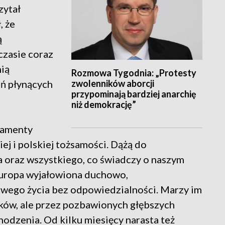
zytał
, że
ą
czasie coraz
ią
Rozmowa Tygodnia: „Protesty
zwolenników aborcji
eń płynących
przypominają bardziej anarchię
niż demokrację”
damenty
kiej i polskiej tożsamości. Dążą do
 oraz wszystkiego, co świadczy o naszym
Europa wyjałowiona duchowo,
twego życia bez odpowiedzialności. Marzy im
aków, ale przez pozbawionych głębszych
odzenia. Od kilku miesięcy narasta też