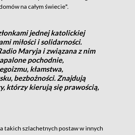
domów na całym świecie".
łonkami jednej katolickiej
mi miłości i solidarności.
Radio Maryja i związana z nim
zapalone pochodnie,
 egoizmu, kłamstwa,
ku, bezbożności. Znajdują
y, którzy kierują się prawością,
ma takich szlachetnych postaw w innych