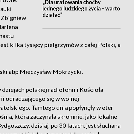
„Dla uratowania choćby
jednego ludzkiego życia – warto
nauki
działać”
 Zbigniew
Marlena
nastu
st kilka tysięcy pielgrzymów z całej Polski, a
ski abp Mieczysław Mokrzycki.
dziejach polskiej radiofonii i Kościoła
rii odradzającego się w wolnej
telskiego. Tamtego dnia popłynęły w eter
śnia, która zaczynała skromnie, jako lokalne
ydgoszczy, dzisiaj, po 30 latach, jest słuchana