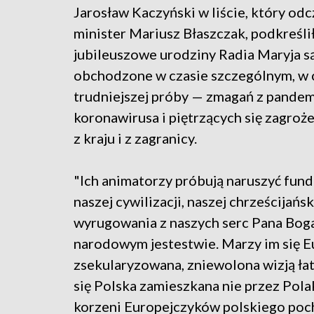
Jarosław Kaczyński w liście, który odc
minister Mariusz Błaszczak, podkreślił
jubileuszowe urodziny Radia Maryja s
obchodzone w czasie szczególnym, w 
trudniejszej próby — zmagań z pandem
koronawirusa i piętrzących się zagroż
z kraju i z zagranicy.
"Ich animatorzy próbują naruszyć fun
naszej cywilizacji, naszej chrześcijańs
wyrugowania z naszych serc Pana Boga
narodowym jestestwie. Marzy im się 
zsekularyzowana, zniewolona wizją ła
się Polska zamieszkana nie przez Pol
korzeni Europejczyków polskiego poch