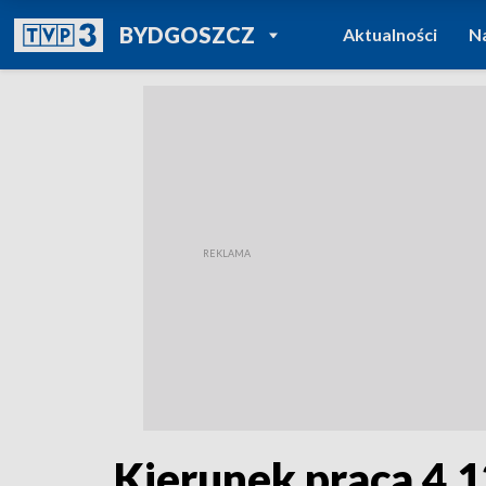
POWRÓT DO
BYDGOSZCZ
Aktualności
N
TVP REGIONY
Kierunek praca 4.