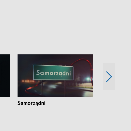
Samorządni
Wspólna sp