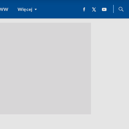
 WWW
Więcej