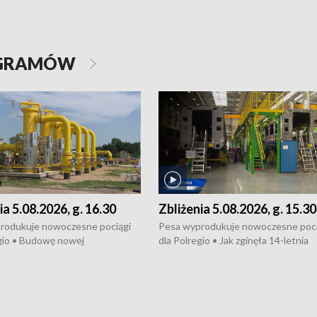
OGRAMÓW
ia 5.08.2026, g. 16.30
Zbliżenia 5.08.2026, g. 15.30
rodukuje nowoczesne pociągi
Pesa wyprodukuje nowoczesne poci
gio • Budowę nowej
dla Polregio • Jak zginęła 14-letnia
ktury gazowej między
dziewczyna z Torunia • Nowelizacja
m a Gustorzynem. •
ustawy o pomocy społecznej już
rsje wokół Wojewódzkiego
obowiązuje • W lasach pojawiły się ku
Specjalistycznego we
borowiki • Urodzaj kukurydzy w regi
 • Jaka była przyczyna śmierci