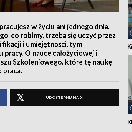
epracujesz w życiu ani jednego dnia.
go, co robimy, trzeba się uczyć przez
fikacji i umiejętności, tym
K
u pracy. O nauce całożyciowej i
szu Szkoleniowego, które tę naukę
 praca.
UDOSTĘPNIJ NA X
K