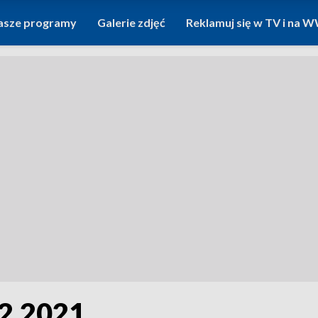
asze programy
Galerie zdjęć
Reklamuj się w TV i na
12.2021