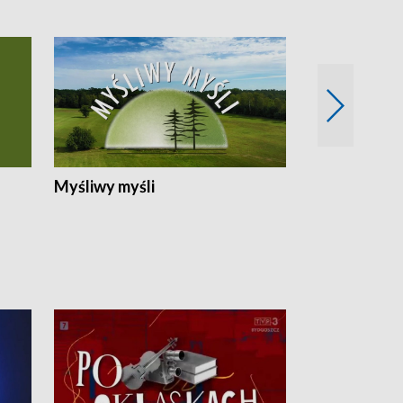
Myśliwy myśli
Spotkania z 