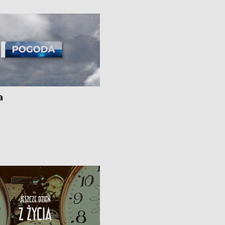
i z Torunia • Nowelizacja ustawy
społecznej już obowiązuje
a