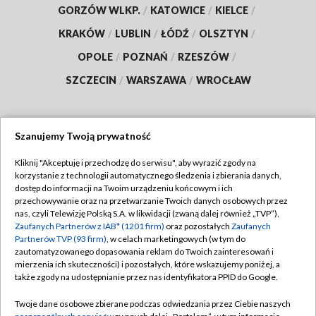
GORZÓW WLKP.
/
KATOWICE
/
KIELCE
/
KRAKÓW
/
LUBLIN
/
ŁÓDŹ
/
OLSZTYN
/
OPOLE
/
POZNAŃ
/
RZESZÓW
/
SZCZECIN
/
WARSZAWA
/
WROCŁAW
Szanujemy Twoją prywatność
Dołącz do nas:
Kliknij "Akceptuję i przechodzę do serwisu", aby wyrazić zgody na
korzystanie z technologii automatycznego śledzenia i zbierania danych,
TVP
dostęp do informacji na Twoim urządzeniu końcowym i ich
Abonament TVP
przechowywanie oraz na przetwarzanie Twoich danych osobowych przez
Regulamin TVP
nas, czyli Telewizję Polską S.A. w likwidacji (zwaną dalej również „TVP”),
Emisja w TVP
Polityka prywatności
Zaufanych Partnerów z IAB* (1201 firm)
oraz pozostałych
Zaufanych
Partnerów TVP (93 firm)
, w celach marketingowych (w tym do
Centrum informacji TVP
Moje zgody
zautomatyzowanego dopasowania reklam do Twoich zainteresowań i
mierzenia ich skuteczności) i pozostałych, które wskazujemy poniżej, a
Naziemna Telewizja Cyfrowa
Pomoc
także zgody na udostępnianie przez nas identyfikatora PPID do Google.
Sklep TVP
Biuro reklamy
Twoje dane osobowe zbierane podczas odwiedzania przez Ciebie naszych
Rada Programowa