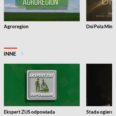
Agroregion
Dni Pola Min
INNE
Ekspert ZUS odpowiada
Stada ogieró